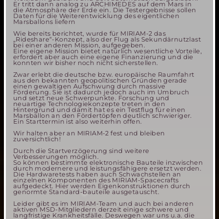
Er tritt dann analog zu ARCHIMEDES auf dem Mars in
die Atmosphäre der Erde ein. Die Testergebnisse sollen
Daten für die Weiterentwicklung des eigentlichen
Marsballons liefern
Wie bereits berichtet, wurde für MIRIAM-2 das
„Rideshare“-Konzept, also der Flug als Sekundärnutzlast
bei einer anderen Mission, aufgegeben.
Eine eigene Mission bietet natürlich wesentliche Vorteile,
erfordert aber auch eine eigene Finanzierung und die
konnten wir bisher noch nicht sicherstellen.
Zwar erlebt die deutsche bzw. europäische Raumfahrt
aus den bekannten geopolitischen Gründen gerade
einen gewaltigen Aufschwung durch massive
Förderung. Sie ist dadurch jedoch auch im Umbruch
und setzt neue Schwerpunkte. Forschung und
neuartige Technologiekonzepte treten in den
Hintergrund und damit hat es ein Testflug für einen
Marsballon an den Fördertöpfen deutlich schwieriger.
Ein Starttermin ist also weiterhin offen.
Wir halten aber an MIRIAM-2 fest und bleiben
zuversichtlich!
Durch die Startverzögerung sind weitere
Verbesserungen möglich.
So können bestimmte elektronische Bauteile inzwischen
durch modernere und leistungsfähigere ersetzt werden.
Die Hardwaretests haben auch Schwachstellen an
einzelnen Komponenten des MIRIAM-Spacecrafts
aufgedeckt. Hier werden Eigenkonstruktionen durch
genormte Standard-bauteile ausgetauscht.
Leider gibt es im MIRIAM-Team und auch bei anderen
aktiven MSD-Mitgliedern derzeit einige schwere und
langfristige Krankheitsfälle. Deswegen war uns u.a. die