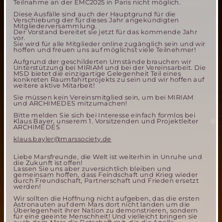
Teilnahme an der EMC2025 in Paris nicht möglich.
Diese Ausfälle sind auch der Hauptgrund für die
Verschiebung der für dieses Jahr angekündigten
Mitgliederversammlung.
Der Vorstand bereitet sie jetzt für das kommende Jahr
vor.
Sie wird für alle Mitglieder online zugänglich sein und wir
hoffen und freuen uns auf möglichst viele Teilnehmer!
Aufgrund der geschilderten Umstände brauchen wir
Unterstützung bei MIRIAM und bei der Vereinsarbeit. Die
MSD bietet die einzigartige Gelegenheit Teil eines
konkreten Raumfahrtprojekts zu sein und wir hoffen auf
weitere aktive Mitarbeit!
Sie müssen kein Vereinsmitglied sein, um bei MIRIAM
und ARCHIMEDES mitzumachen!
Bitte melden Sie sich bei Interesse einfach formlos bei
Klaus Bayer, unserem 1. Vorsitzenden und Projektleiter
ARCHIMEDES
klaus.bayler@marssociety.de
Liebe Marsfreunde, die Welt ist weiterhin in Unruhe und
die Zukunft ist offen!
Lassen Sie uns aber zuversichtlich bleiben und
gemeinsam hoffen, dass Feindschaft und Krieg wieder
durch Freundschaft, Partnerschaft und Frieden ersetzt
werden!
Wir sollten die Hoffnung nicht aufgeben, das die ersten
Astronauten auf dem Mars dort nicht landen um die
Überlegenheit ihrer Nation zu demonstrieren, sondern
für eine geeinte Menschheit! Und vielleicht bringen sie