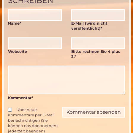
SCHREIBEN
Pflichtfeld
Pflichtfeld
Name
*
E-Mail (wird nicht
veröffentlicht)
*
Webseite
Bitte rechnen Sie 4 plus
2.
*
Kommentar
*
Über neue
Kommentare per E-Mail
benachrichtigen (Sie
können das Abonnement
jederzeit beenden)