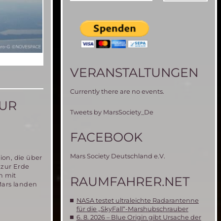
Die MIRIAM2 Parabelflugteam der MSD hinter dem Testrig (a
Testrig mit Sponsoren Parabelflug 2017
Das Miriam Ballonteam mit dem fertiggestellten Miriam 2 
Verschiedene Phasen der Miriam 2 Ballonentwicklung
Test des Ballons in der Thermal Vakuum Kammer der IABG
Die Mars Simulations Station MDRS der Mars Society
VERANSTALTUNGEN
Currently there are no events.
ZUR
Tweets by MarsSociety_De
FACEBOOK
Mars Society Deutschland e.V.
ion, die über
 zur Erde
n mit
RAUMFAHRER.NET
Mars landen
NASA testet ultraleichte Radarantenne
s
für die „SkyFall“-Marshubschrauber
ety
6. 8. 2026 – Blue Origin gibt Ursache der
erenz: