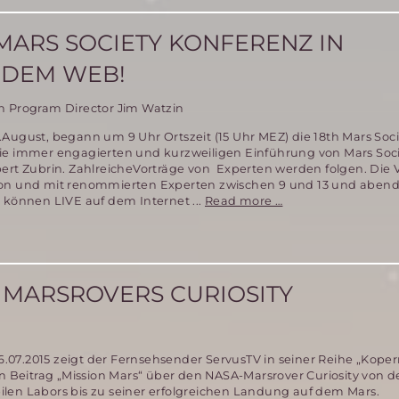
Das
Mar
 MARS SOCIETY KONFERENZ IN
One
Proj
 DEM WEB!
zur
Bes
n Program Director Jim Watzin
des
Mar
August, begann um 9 Uhr Ortszeit (15 Uhr MEZ) die 18th Mars Soc
ist
ie immer engagierten und kurzweiligen Einführung von Mars Soc
nich
bert Zubrin. ZahlreicheVorträge von Experten werden folgen. Die 
mac
on und mit renommierten Experten zwischen 9 und 13 und abend
Verfolgen
 können LIVE auf dem Internet ...
Read more …
Sie
die
18.
Mars
Society
 MARSROVERS CURIOSITY
Konferenz
in
Washington
Live
07.2015 zeigt der Fernsehsender ServusTV in seiner Reihe „Koper
auf
en Beitrag „Mission Mars“ über den NASA-Marsrover Curiosity von d
dem
len Labors bis zu seiner erfolgreichen Landung auf dem Mars.
Web!