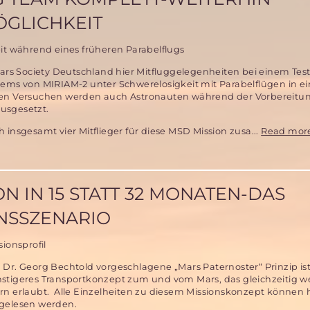
am
5.
GLICHKEIT
und
6.
it während eines früheren Parabelflugs
September
2015
ars Society Deutschland hier Mitfluggelegenheiten bei einem Test
tems von MIRIAM-2 unter Schwerelosigkeit mit Parabelflügen in e
en Versuchen werden auch Astronauten während der Vorbereitun
usgesetzt.
 insgesamt vier Mitflieger für diese MSD Mission zusa...
Read mor
 IN 15 STATT 32 MONATEN-DAS
ONSSZENARIO
ionsprofil
Dr. Georg Bechtold vorgeschlagene „Mars Paternoster“ Prinzip ist
stigeres Transportkonzept zum und vom Mars, das gleichzeitig w
rn erlaubt. Alle Einzelheiten zu diesem Missionskonzept können h
gelesen werden.