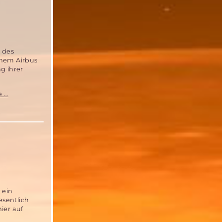
 des
inem Airbus
g ihrer
MIRIAM
e …
2
Parabelflug
Team
komplett-
weiterhin
begrenzte
Mitflugmöglichkeit
 ein
esentlich
ier auf