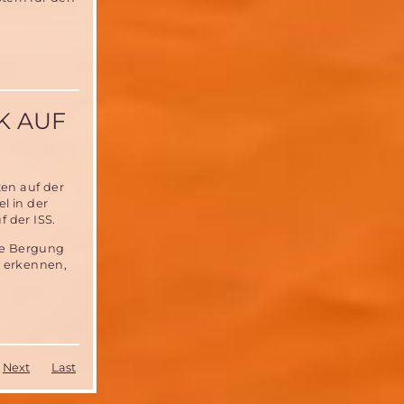
K AUF
ten auf der
l in der
f der ISS.
die Bergung
n erkennen,
Next
Last