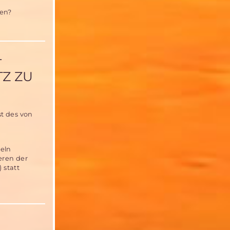
ien?
-
TZ ZU
t des von
eln
eren der
 statt
N