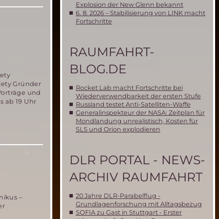
Explosion der New Glenn bekannt
6. 8. 2026 – Stabilisierung von LINK macht
s
Fortschritte
ekt
RAUMFAHRT-
iedlung
BLOG.DE
s
iety
iety Gründer
t
Rocket Lab macht Fortschritte bei
Vorträge und
hbar!
Wiederverwendbarkeit der ersten Stufe
s ab 19 Uhr
Russland testet Anti-Satelliten-Waffe
Generalinspekteur der NASA: Zeitplan für
Mondlandung unrealistisch, Kosten für
SLS und Orion explodieren
DLR PORTAL - NEWS-
ARCHIV RAUMFAHRT
20 Jahre DLR-Parabelflug -
nikus –
Grundlagenforschung mit Alltagsbezug
er
SOFIA zu Gast in Stuttgart - Erster