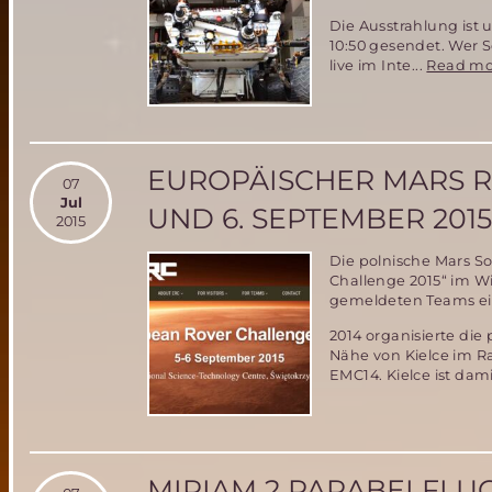
Die Ausstrahlung ist
10:50 gesendet. Wer 
live im Inte...
Read mo
EUROPÄISCHER MARS R
07
Jul
UND 6. SEPTEMBER 2015
2015
Die polnische Mars So
Challenge 2015“ im Wi
gemeldeten Teams ei
2014 organisierte die
Nähe von Kielce im R
EMC14. Kielce ist dam
MIRIAM 2 PARABELFLU