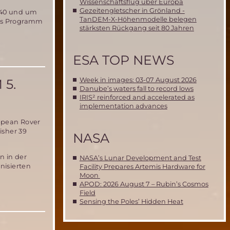
Wissenschaftsflug über Europa
Gezeitengletscher in Grönland -
:40 und um
TanDEM-X-Höhenmodelle belegen
das Programm
stärksten Rückgang seit 80 Jahren
ESA TOP NEWS
Week in images: 03-07 August 2026
5.
Danube’s waters fall to record lows
IRIS² reinforced and accelerated as
implementation advances
ropean Rover
isher 39
NASA
n in der
NASA’s Lunar Development and Test
nisierten
Facility Prepares Artemis Hardware for
Moon
APOD: 2026 August 7 – Rubin’s Cosmos
Field
Sensing the Poles’ Hidden Heat