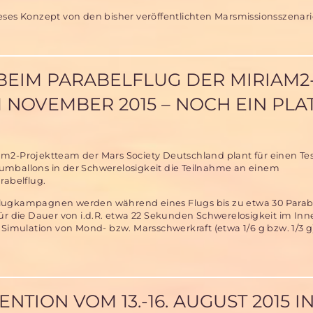
eses Konzept von den bisher veröffentlichten Marsmissionsszenar
e
on
BEIM PARABELFLUG DER MIRIAM2
NOVEMBER 2015 – NOCH EIN PLA
ter“
zenario
m2-Projektteam der Mars Society Deutschland plant für einen Tes
mballons in der Schwerelosigkeit die Teilnahme an einem
rabelflug.
lugkampagnen werden während eines Flugs bis zu etwa 30 Parab
ür die Dauer von i.d.R. etwa 22 Sekunden Schwerelosigkeit im Inn
 Simulation von Mond- bzw. Marsschwerkraft (etwa 1/6 g bzw. 1/3 g)
Mitfluggelegenheit
beim
Parabelflug
der
Miriam2-
NTION VOM 13.-16. AUGUST 2015 I
Ballonerprobung