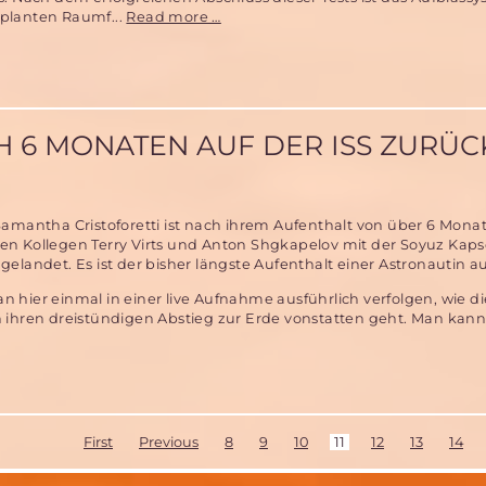
Erfolgreicher
planten Raumf...
Read more …
Test
des
Ballon-
Aufblassystems
im
Rahmen
H 6 MONATEN AUF DER ISS ZURÜC
der
Vorbereitung
der
MIRIAM-
amantha Cristoforetti ist nach ihrem Aufenthalt von über 6 Mona
2
n Kollegen Terry Virts und Anton Shgkapelov mit der Soyuz Kapse
Weltraummission
elandet. Es ist der bisher längste Aufenthalt einer Astronautin au
der
MSD
 hier einmal in einer live Aufnahme ausführlich verfolgen, wie 
 ihren dreistündigen Abstieg zur Erde vonstatten geht. Man kan
nautin
ten
First
Previous
8
9
10
11
12
13
14