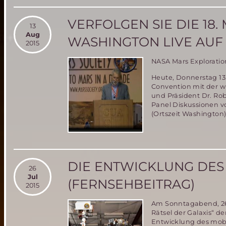
VERFOLGEN SIE DIE 18.
13
Aug
WASHINGTON LIVE AUF
2015
NASA Mars Exploratio
Heute, Donnerstag 13.
Convention mit der w
und Präsident Dr. Ro
Panel Diskussionen v
(Ortszeit Washington)
DIE ENTWICKLUNG DES
26
Jul
(FERNSEHBEITRAG)
2015
Am Sonntagabend, 26.
Rätsel der Galaxis“ d
Entwicklung des mobi