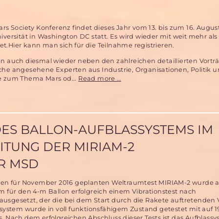
im
November
2015
ars Society Konferenz findet dieses Jahr vom 13. bis zum 16. August
–
iversität in Washington DC statt. Es wird wieder mit weit mehr als
noch
.Hier kann man sich für die Teilnahme registrieren.
ein
Platz
en auch diesmal wieder neben den zahlreichen detaillierten Vort
zu
che angesehene Experten aus Industrie, Organisationen, Politik 
vergeben!
18.
e zum Thema Mars od...
Read more …
Mars
Society
Convention
vom
13.-16.
DES BALLON-AUFBLASSYSTEMS IM
August
2015
TUNG DER MIRIAM-2
in
Washington
R MSD
 den für November 2016 geplanten Weltraumtest MIRIAM-2 wurde a
m für den 4-m Ballon erfolgreich einem Vibrationstest nach
usgesetzt, der die bei dem Start durch die Rakete auftretenden 
ssystem wurde in voll funktionsfähigem Zustand getestet mit auf 1
. Nach dem erfolgreichen Abschluss dieser Tests ist das Aufblass