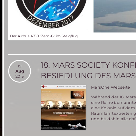
Der Airbus A310 "Zero-G" im Steigflug
18. MARS SOCIETY KON
19
Aug
BESIEDLUNG DES MARS 
2015
MarsOne Webseite
Während der 18. Mars 
eine Reihe bemannter
eine Kolonie auf dem 
Raumfahrtexperten ges
und bis dahin alle da