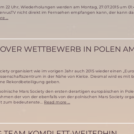
 um 22 Uhr, Wiederholungen werden am Montag, 27.07.2015 um 01
ServusTV nicht direkt im Fernsehen empfangen kann, der kann 
Die
re …
Entwicklung
des
Marsrovers
Curiosity
(Fernsehbeitrag)
OVER WETTBEWERB IN POLEN AM 
ciety organisiert wie im vorigen Jahr auch 2015 wieder einen „Eu
ssenschaftszentrum in der Nähe von Kielce. Diesmal wird es mit b
ne Rekordbeteiligung geben.
 polnische Mars Society den ersten derartigen europäischen in Pole
ahmen der von der ebenfalls von der polnischen Mars Society orga
Europäischer
it zum bedeutenste...
Read more …
Mars
Rover
Wettbewerb
in
Polen
G TEAM KOMPLETT-WEITERHIN