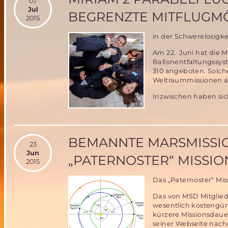
07
Jul
BEGRENZTE MITFLUGMÖ
2015
in der Schwerelosigke
Am 22. Juni hat die M
Ballonentfaltungssys
310 angeboten. Solch
Weltraummissionen a
Inzwischen haben sich
BEMANNTE MARSMISSION
23
Jun
„PATERNOSTER“ MISSI
2015
Das „Paternoster“ Miss
Das von MSD Mitglied 
wesentlich kostengün
kürzere Missionsdaue
seiner Webseite nach