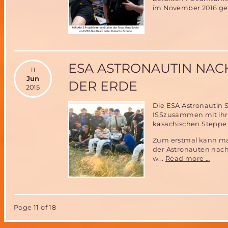
im November 2016 ge
ESA ASTRONAUTIN NAC
11
Jun
DER ERDE
2015
Die ESA Astronautin S
ISSzusammen mit ihre
kasachischen Steppe g
Zum erstmal kann man
der Astronauten nach
ESA
w...
Read more …
Astro
nach
6
Mona
auf
Page 11 of 18
der
ISS