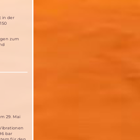
 in der
 150
rägen zum
und
m 29. Mai
Vibrationen
96 bar
ystem für den