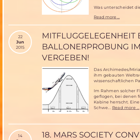
Was unterscheidet di
Bemannt
Read more …
Marsmissi
in
15
MITFLUGGELEGENHEIT 
22
statt
Jun
32
BALLONERPROBUNG IM 
2015
Monaten-
das
VERGEBEN!
„Paternos
Missionss
Das Archimedes/Miria
ihm gebauten Weltrau
wissenschaftlichen Pa
Im Rahmen solcher F
geflogen, bei denen f
Kabine herrscht. Eine
Schwe...
Read more …
18. MARS SOCIETY CONVE
14