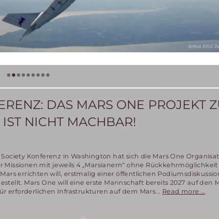
•
•
•
•
•
•
•
•
•
FERENZ: DAS MARS ONE PROJEKT 
IST NICHT MACHBAR!
Society Konferenz in Washington hat sich die Mars One Organisat
 Missionen mit jeweils 4 „Marsianern“ ohne Rückkehrmöglichkeit
Mars errichten will, erstmalig einer öffentlichen Podiumsdiskussio
tellt. Mars One will eine erste Mannschaft bereits 2027 auf den 
18.
für erforderlichen Infrastrukturen auf dem Mars...
Read more …
Mar
Soci
Konf