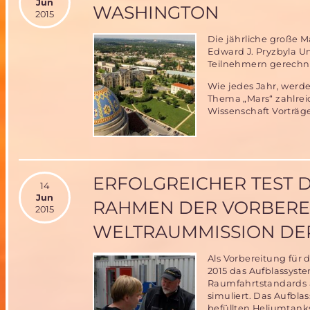
Jun
WASHINGTON
2015
Die jährliche große M
Edward J. Pryzbyla Un
Teilnehmern gerechnet
Wie jedes Jahr, werd
Thema „Mars“ zahlrei
Wissenschaft Vorträg
ERFOLGREICHER TEST 
14
Jun
RAHMEN DER VORBEREI
2015
WELTRAUMMISSION DE
Als Vorbereitung für
2015 das Aufblassyste
Raumfahrtstandards a
simuliert. Das Aufbla
befüllten Heliumtanks