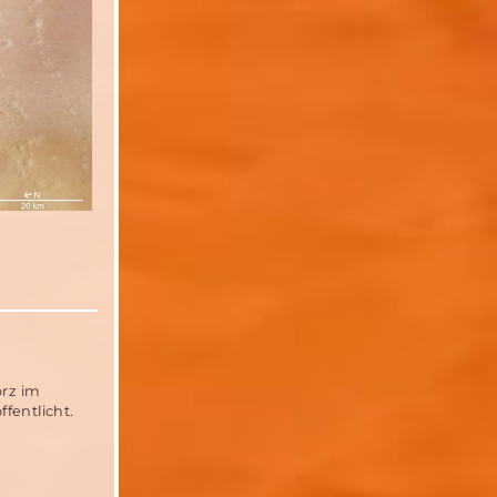
orz im
ffentlicht.