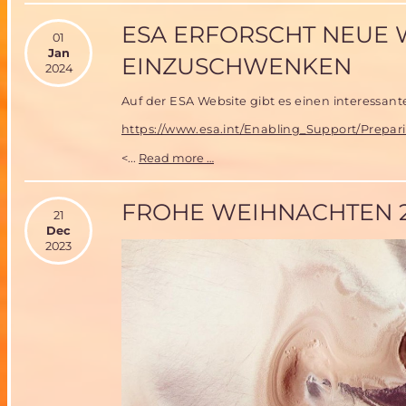
mit
Raumfahrt-
ESA ERFORSCHT NEUE 
01
Veranstaltungskalender
Jan
EINZUSCHWENKEN
2024
Auf der ESA Website gibt es einen interessant
https://www.esa.int/Enabling_Support/Prepa
ESA
<...
Read more …
erforscht
neue
Wege,
FROHE WEIHNACHTEN 
21
um
Dec
in
2023
den
Mars-
Orbit
einzuschwenken