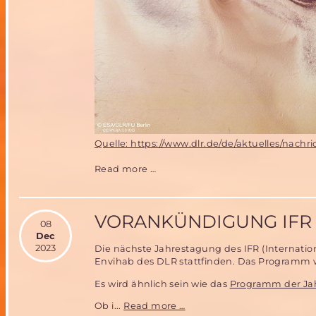
Quelle: https://www.dlr.de/de/aktuelles/nac
Frohe
Read more …
Weihnachten
2023
VORANKÜNDIGUNG IFR 
08
Dec
2023
Die nächste Jahrestagung des IFR (Internation
Envihab des DLR stattfinden. Das Programm w
Es wird ähnlich sein wie das
Programm der Ja
Vorankündigung
Ob i...
Read more …