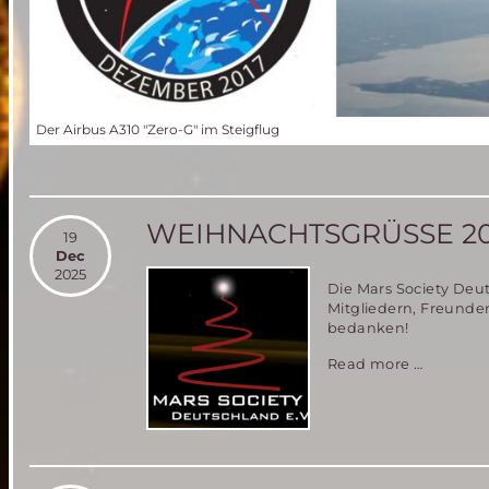
Der Airbus A310 "Zero-G" im Steigflug
WEIHNACHTSGRÜSSE 20
19
Dec
2025
Die Mars Society Deu
Mitgliedern, Freunde
bedanken!
Weihnac
Read more …
2025