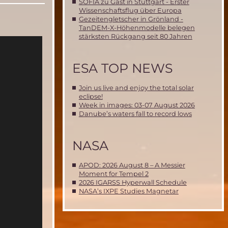
SOFIA zu Gast in Stuttgart - Erster
Wissenschaftsflug über Europa
Gezeitengletscher in Grönland -
TanDEM-X-Höhenmodelle belegen
stärksten Rückgang seit 80 Jahren
ESA TOP NEWS
Join us live and enjoy the total solar
eclipse!
Week in images: 03-07 August 2026
Danube’s waters fall to record lows
NASA
APOD: 2026 August 8 – A Messier
Moment for Tempel 2
2026 IGARSS Hyperwall Schedule
NASA’s IXPE Studies Magnetar