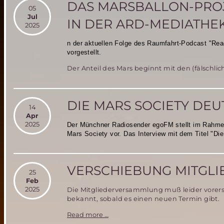
DAS MARSBALLON-PROJ
05
Jul
IN DER ARD-MEDIATHE
2025
n der aktuellen Folge des Raumfahrt-Podcast "Read
vorgestellt.
Der Anteil des Mars beginnt mit den (fälschli
DIE MARS SOCIETY DE
14
Apr
2025
Der Münchner Radiosender egoFM stellt im Rahmen
Mars Society vor. Das Interview mit dem Titel "Di
VERSCHIEBUNG MITGL
25
Feb
2025
Die Mitgliederversammlung muß leider vore
bekannt, sobald es einen neuen Termin gibt.
Verschiebung
Read more …
Mitgliederversammlung