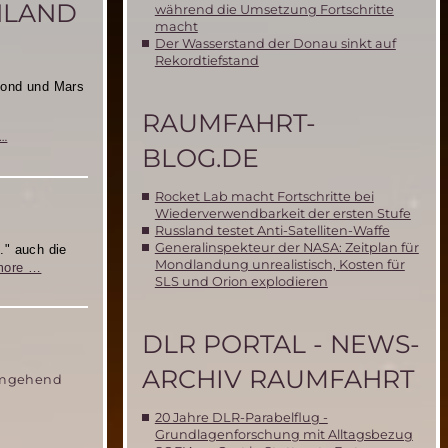
HLAND
während die Umsetzung Fortschritte
macht
Der Wasserstand der Donau sinkt auf
Rekordtiefstand
Mond und Mars
RAUMFAHRT-
Das
…
BLOG.DE
Marsballon-
Projekt
der
Rocket Lab macht Fortschritte bei
Mars
Wiederverwendbarkeit der ersten Stufe
Society
Russland testet Anti-Satelliten-Waffe
Deutschland
Generalinspekteur der NASA: Zeitplan für
.."
auch die
in
Mondlandung unrealistisch, Kosten für
Die
more …
der
SLS und Orion explodieren
Mars
ARD-
Society
Mediathek
Deutschland
DLR PORTAL - NEWS-
im
Radio
ARCHIV RAUMFAHRT
 umgehend
20 Jahre DLR-Parabelflug -
Grundlagenforschung mit Alltagsbezug