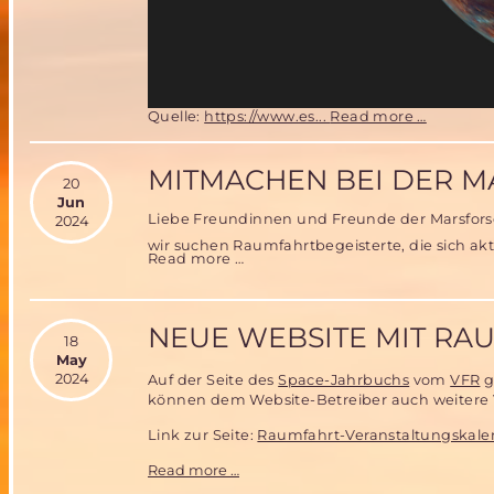
Frohe
Quelle:
https://www.es...
Read more …
Weihnac
2024
MITMACHEN BEI DER M
20
Jun
Liebe Freundinnen und Freunde der Marsfor
2024
wir suchen Raumfahrtbegeisterte, die sich akt
Mitmachen
Read more …
bei
der
Mars
Society
Deutschland
NEUE WEBSITE MIT R
18
May
2024
Auf der Seite des
Space-Jahrbuchs
vom
VFR
g
können dem Website-Betreiber auch weitere
Link zur Seite:
Raumfahrt-Veranstaltungskale
Neue
Read more …
Website