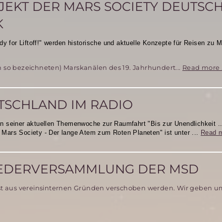
EKT DER MARS SOCIETY DEUTSC
K
y for Liftoff!" werden historische und aktuelle Konzepte
für Reisen zu 
ch so bezeichneten) Marskanälen des 19. Jahrhundert...
Read more 
UTSCHLAND IM RADIO
 seiner aktuellen Themenwoche zur Raumfahrt "Bis zur Unendlichkeit .
e Mars Society - Der lange Atem zum Roten Planeten" ist unter ...
Read 
IEDERVERSAMMLUNG DER MSD
rst aus vereinsinternen Gründen verschoben werden. Wir geben