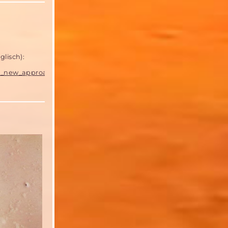
glisch):
ld_new_approach_to_Mars_orbit