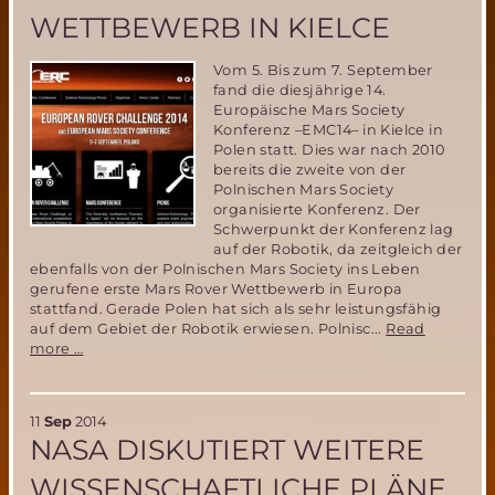
AMADEE-
WETTBEWERB IN KIELCE
15
Vom 5. Bis zum 7. September
fand die diesjährige 14.
Europäische Mars Society
Konferenz –EMC14– in Kielce in
Polen statt. Dies war nach 2010
bereits die zweite von der
Polnischen Mars Society
organisierte Konferenz. Der
Schwerpunkt der Konferenz lag
auf der Robotik, da zeitgleich der
ebenfalls von der Polnischen Mars Society ins Leben
gerufene erste Mars Rover Wettbewerb in Europa
stattfand. Gerade Polen hat sich als sehr leistungsfähig
auf dem Gebiet der Robotik erwiesen. Polnisc...
Read
Eindrücke
more …
von
der
EMC14
11
Sep
2014
und
NASA DISKUTIERT WEITERE
dem
Mars
WISSENSCHAFTLICHE PLÄNE
Rover