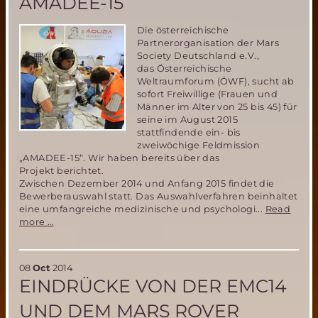
AMADEE-15
Die österreichische
Partnerorganisation der Mars
Society Deutschland e.V.,
das Österreichische
Weltraumforum (ÖWF), sucht ab
sofort Freiwillige (Frauen und
Männer im Alter von 25 bis 45) für
seine im August 2015
stattfindende ein- bis
zweiwöchige Feldmission
„AMADEE-15“. Wir haben bereits über das
Projekt berichtet.
Zwischen Dezember 2014 und Anfang 2015 findet die
Bewerberauswahl statt. Das Auswahlverfahren beinhaltet
eine umfangreiche medizinische und psychologi...
Read
ÖWF
more …
sucht
Analog-
Astronauten
08
Oct
2014
für
EINDRÜCKE VON DER EMC14
simulierte
Mars-
UND DEM MARS ROVER
Mission