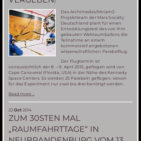
Das Archimedes/Miriam2-
Projektteam der Mars Society
Deutschland plant für einen
Entwicklungstest des von ihm
gebauten Weltraumballons die
Teilnahme an einem
kommerziell angebotenen
wissenschaftlichen Parabelflug.
Der Flugtermin ist
vorraussichtlich der 8. – 9. April 2015, geflogen wird von
Cape Canaveral (Florida, USA) in der Nähe des Kennedy
Space Centers. Es werden 25 Parabeln geflogen, wovon
für das Experiment nur zwei bis drei benötigt werden.
Mitfluggelegenheit
Read more …
beim
Parabelflug
der
22
Oct
2014
Miriam2-
ZUM 30STEN MAL
Ballonerprobung
–
„RAUMFAHRTTAGE“ IN
nur
noch
NEUBRANDENBURG VOM 13.