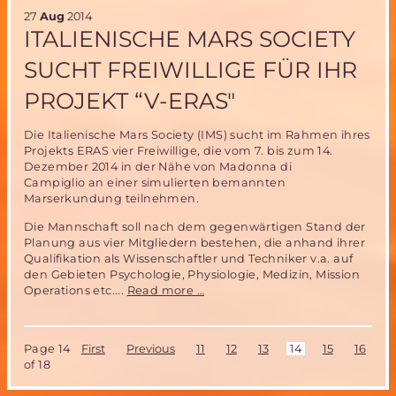
von
27
Aug
2014
russischer
ITALIENISCHE MARS SOCIETY
Schwerlastrake
SUCHT FREIWILLIGE FÜR IHR
PROJEKT “V-ERAS″
Die Italienische Mars Society (IMS) sucht im Rahmen ihres
Projekts ERAS vier Freiwillige, die vom 7. bis zum 14.
Dezember 2014 in der Nähe von Madonna di
Campiglio an einer simulierten bemannten
Marserkundung teilnehmen.
Die Mannschaft soll nach dem gegenwärtigen Stand der
Planung aus vier Mitgliedern bestehen, die anhand ihrer
Qualifikation als Wissenschaftler und Techniker v.a. auf
den Gebieten Psychologie, Physiologie, Medizin, Mission
Italienische
Operations etc....
Read more …
Mars
Society
sucht
Page 14
First
Previous
11
12
13
14
15
16
1
Freiwillige
of 18
für
ihr