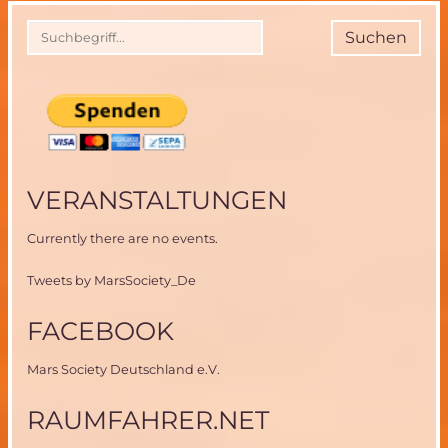
Projekt
“V-
Suchen
ERAS″
VERANSTALTUNGEN
Currently there are no events.
Tweets by MarsSociety_De
FACEBOOK
Mars Society Deutschland e.V.
RAUMFAHRER.NET