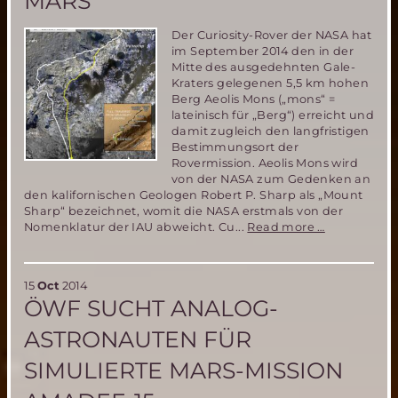
MARS
bis
16.
Der Curiosity-Rover der NASA hat
November
im September 2014 den in der
2014
Mitte des ausgedehnten Gale-
Kraters gelegenen 5,5 km hohen
Berg Aeolis Mons („mons“ =
lateinisch für „Berg“) erreicht und
damit zugleich den langfristigen
Bestimmungsort der
Rovermission. Aeolis Mons wird
von der NASA zum Gedenken an
den kalifornischen Geologen Robert P. Sharp als „Mount
Sharp“ bezeichnet, womit die NASA erstmals von der
Bergbestei
Nomenklatur der IAU abweicht. Cu...
Read more …
auf
dem
Mars
15
Oct
2014
ÖWF SUCHT ANALOG-
ASTRONAUTEN FÜR
SIMULIERTE MARS-MISSION