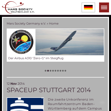
Mars Society Germany e.V.
»
Home
Der Airbus A310 "Zero-G" im Steigflug
Die
Tes
Das
Ver
Tes
60 
Die
(an
Bal
•
•
•
•
•
•
•
•
•
12
Nov
2014
SPACEUP STUTTGART 2014
Die zweite Unkonferenz im
Raumfahrtzentrum Baden-
Württemberg auf dem Campus