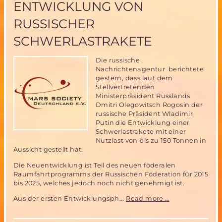
ENTWICKLUNG VON
bis
16.
RUSSISCHER
November
SCHWERLASTRAKETE
Die russische
Nachrichtenagentur berichtete
gestern, dass laut dem
Stellvertretenden
Ministerpräsident Russlands
Dmitri Olegowitsch Rogosin der
russische Präsident Wladimir
Putin die Entwicklung einer
Schwerlastrakete mit einer
Nutzlast von bis zu 150 Tonnen in
Aussicht gestellt hat.
Die Neuentwicklung ist Teil des neuen föderalen
Raumfahrtprogramms der Russischen Föderation für 2015
bis 2025, welches jedoch noch nicht genehmigt ist.
Putin
Aus der ersten Entwicklungsph...
Read more …
genehmigt
Entwicklung