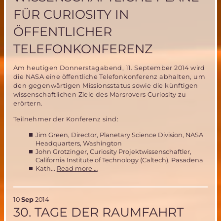
Wettbewerb
FÜR CURIOSITY IN
in
Kielce
ÖFFENTLICHER
TELEFONKONFERENZ
Am heutigen Donnerstagabend, 11. September 2014 wird
die NASA eine öffentliche Telefonkonferenz abhalten, um
den gegenwärtigen Missionsstatus sowie die künftigen
wissenschaftlichen Ziele des Marsrovers Curiosity zu
erörtern.
Teilnehmer der Konferenz sind:
Jim Green, Director, Planetary Science Division, NASA
Headquarters, Washington
John Grotzinger, Curiosity Projektwissenschaftler,
California Institute of Technology (Caltech), Pasadena
NASA
Kath...
Read more …
diskutiert
weitere
wissenschaftliche
10
Sep
2014
Pläne
30. TAGE DER RAUMFAHRT
für
Curiosity