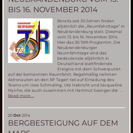
ein
Platz
BIS 16. NOVEMBER 2014
zu
vergeben!
Bereits seit 30 Jahren finden
alljährlich die „Raumfahrttage“ in
Neubrandenburg statt. Diesmal
vom 13. bis 16. November 2014.
Hier das 30.TdR-Programm. Die
Neubrandenburger
Raumfahrttage sind das
bedeutenste alljährlich in
Deutschland stattfindende
Ereignis mit dem Schwerpunkt
auf der bemannten Raumfahrt. Regelmäßig nehmen
Astronauten an den RF Tagen teil auf Einladung des
Teams um Uwe Schmaling, Ute Habricht und Jacqueline
Myrrhe, die auch zusammen mit Hartmut Saenger die ...
Zum
Read more …
30sten
Mal
„Raumfahrttage“
20
Oct
2014
in
BERGBESTEIGUNG AUF DEM
Neubrandenburg
vom
13.