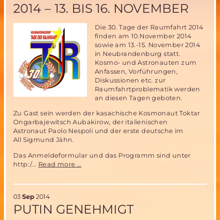
2014 – 13. BIS 16. NOVEMBER
in
öffentlicher
Telefonkonferenz
Die 30. Tage der Raumfahrt 2014
finden am 10.November 2014
sowie am 13.-15. November 2014
in Neubrandenburg statt.
Kosmo- und Astronauten zum
Anfassen, Vorführungen,
Diskussionen etc. zur
Raumfahrtproblematik werden
an diesen Tagen geboten.
Zu Gast sein werden der kasachische Kosmonaut Toktar
Ongarbajewitsch Aubakirow, der italienischen
Astronaut Paolo Nespoli und der erste deutsche im
All Sigmund Jähn.
Das Anmeldeformular und das Programm sind unter
30.
http:/...
Read more …
Tage
der
Raumfahrt
03
Sep
2014
2014
PUTIN GENEHMIGT
–
13.