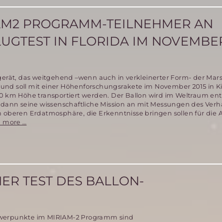
IAM2 PROGRAMM-TEILNEHMER AN
UGTEST IN FLORIDA IM NOVEMBER
ggerät, das weitgehend –wenn auch in verkleinerter Form- der Ma
nd soll mit einer Höhenforschungsrakete im November 2015 in K
50 km Höhe transportiert werden. Der Ballon wird im Weltraum ent
t dann seine wissenschaftliche Mission an mit Messungen des Verh
n oberen Erdatmosphäre, die Erkenntnisse bringen sollen für di
Fortschritte
 more …
im
MIRIAM2
Programm-
Teilnehmer
an
wichtigem
ER TEST DES BALLON-
Parabelflugtest
in
Florida
im
werpunkte im MIRIAM-2 Programm sind
November