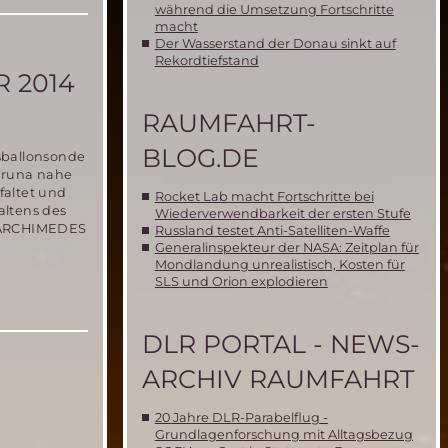
während die Umsetzung Fortschritte
macht
Der Wasserstand der Donau sinkt auf
Rekordtiefstand
 2014
RAUMFAHRT-
BLOG.DE
rsballonsonde
iruna nahe
faltet und
Rocket Lab macht Fortschritte bei
altens des
Wiederverwendbarkeit der ersten Stufe
e ARCHIMEDES
Russland testet Anti-Satelliten-Waffe
Generalinspekteur der NASA: Zeitplan für
Mondlandung unrealistisch, Kosten für
SLS und Orion explodieren
DLR PORTAL - NEWS-
ARCHIV RAUMFAHRT
20 Jahre DLR-Parabelflug -
Grundlagenforschung mit Alltagsbezug