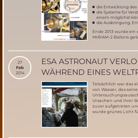
die Entwicklung des 
die Systeme für Ver
einem möglichst kl
die Ausbringung, En
Ende 2013 wurde ein 
MIRIAM-2 Ballons gete
ESA ASTRONAUT VERLOR 
27
Feb
WÄHREND EINES WELTR
2014
Tatsächlich war das
von Wasser, das seine
Untersuchungsausschu
Ursachen und ihrer B
zuvor aufgetreten und
wurde grünes Licht für