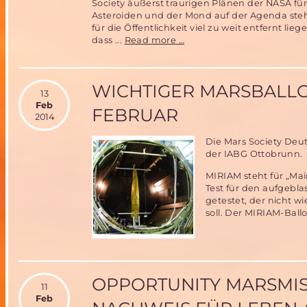
Society äußerst traurigen Plänen der NASA fü
Asteroiden und der Mond auf der Agenda ste
für die Öffentlichkeit viel zu weit entfernt 
Mission
dass ...
Read more …
erfolgreich!
Der
erste
WICHTIGER MARSBALLON
Amerikaner
13
auf
Feb
FEBRUAR
dem
2014
Mars!!
Die Mars Society Deut
der IABG Ottobrunn.
MIRIAM steht für „Mai
Test für den aufgebla
getestet, der nicht 
soll. Der MIRIAM-Bal
OPPORTUNITY MARSMIS
11
Feb