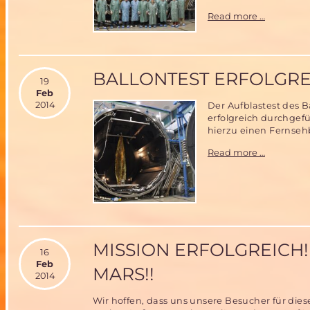
Aufblastes
Read more …
des
Miriam2-
Ballons
bei
BALLONTEST ERFOLGRE
der
19
IABG
Feb
in
2014
Der Aufblastest des 
Ottobrun
erfolgreich durchgefü
hierzu einen Fernsehb
Ballontest
Read more …
erfolgreic
MISSION ERFOLGREICH
16
Feb
MARS!!
2014
Wir hoffen, dass uns unsere Besucher für diese