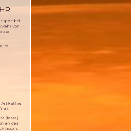
EHR
gruppe bei
Abwehr von
anzer
100 m
Artikel hier
ührt.
e (leere)
on an das
chlossen.