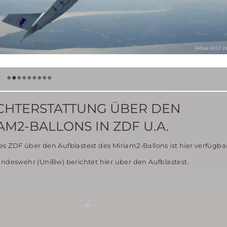
•
•
•
•
•
•
•
•
•
ICHTERSTATTUNG ÜBER DEN
AM2-BALLONS IN ZDF U.A.
s ZDF über den Aufblastest des Miriam2-Ballons ist hier verfügbar
undeswehr (UniBw) berichtet hier über den Aufblastest.
egel
stattung
t