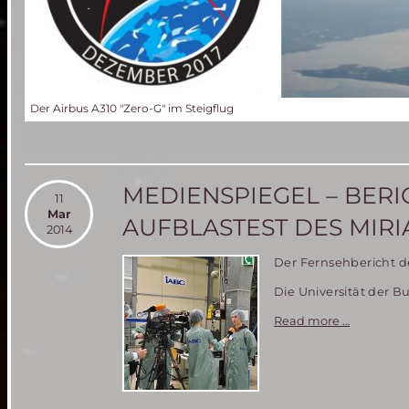
Der Airbus A310 "Zero-G" im Steigflug
MEDIENSPIEGEL – BER
11
Mar
AUFBLASTEST DES MIRI
2014
Der Fernsehbericht de
Die Universität der B
Medienspi
Read more …
–
Berichter
über
den
Aufblastes