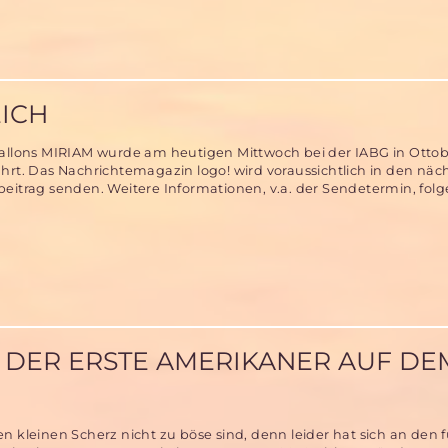
t
ICH
Ballons MIRIAM wurde am heutigen Mittwoch bei der IABG in Otto
n
hrt. Das Nachrichtemagazin logo! wird voraussichtlich in den nä
eitrag senden. Weitere Informationen, v.a. der Sendetermin, folg
h
! DER ERSTE AMERIKANER AUF DE
n kleinen Scherz nicht zu böse sind, denn leider hat sich an den f