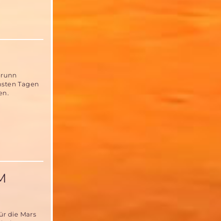
brunn
chsten Tagen
en.
M
ür die Mars