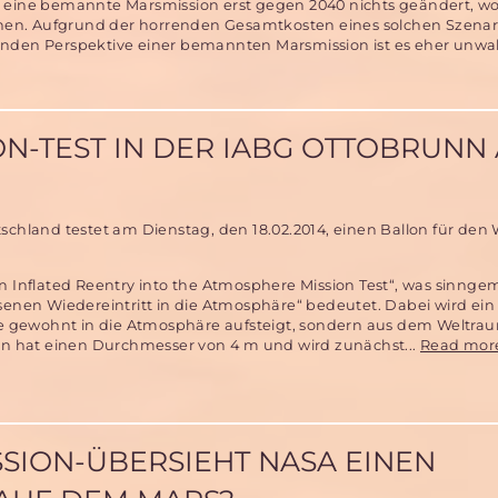
r eine bemannte Marsmission erst gegen 2040 nichts geändert, wo
hen. Aufgrund der horrenden Gesamtkosten eines solchen Szenar
liegenden Perspektive einer bemannten Marsmission ist es eher unwa
-TEST IN DER IABG OTTOBRUNN A
schland testet am Dienstag, den 18.02.2014, einen Ballon für den
n Inflated Reentry into the Atmosphere Mission Test“, was sinng
senen Wiedereintritt in die Atmosphäre“ bedeutet. Dabei wird ein
wie gewohnt in die Atmosphäre aufsteigt, sondern aus dem Weltra
lon hat einen Durchmesser von 4 m und wird zunächst...
Read mor
SION-ÜBERSIEHT NASA EINEN