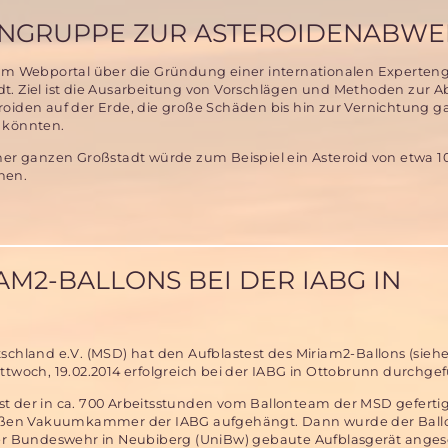
2013
fast
ENGRUPPE ZUR ASTEROIDENABW
sein
Leben
rem Webportal über die Gründung einer internationalen Experten
während
t. Ziel ist die Ausarbeitung von Vorschlägen und Methoden zur 
eines
roiden auf der Erde, die große Schäden bis hin zur Vernichtung g
Weltraumausflugs
 könnten.
auf
der
iner ganzen Großstadt würde zum Beispiel ein Asteroid von etwa 
ISS
hen.
gruppe
AM2-BALLONS BEI DER IABG IN
enabwehr
schland e.V. (MSD) hat den Aufblastest des Miriam2-Ballons (siehe 
ttwoch, 19.02.2014 erfolgreich bei der IABG in Ottobrunn durchgef
t der in ca. 700 Arbeitsstunden vom Ballonteam der MSD gefertigt
großen Vakuumkammer der IABG aufgehängt. Dann wurde der Ball
der Bundeswehr in Neubiberg (UniBw) gebaute Aufblasgerät anges