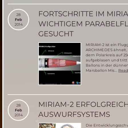
des
MIRIAM2-
Ballons
FORTSCHRITTE IM MIR
28
in
Feb
ZDF
WICHTIGEM PARABELFL
2014
u.a.
GESUCHT
MIRIAM-2 ist ein Flu
ARCHIMEDES ähnelt, u
dem Polarkreis auf 2
aufgeblasen und trit
Ballons in der dünne
Marsballon Mis...
Read
MIRIAM-2 ERFOLGREICH
28
Feb
AUSWURFSYSTEMS
2014
Die Entwicklungssch