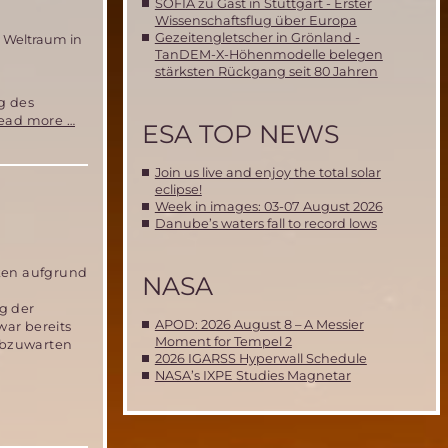
SOFIA zu Gast in Stuttgart - Erster
Wissenschaftsflug über Europa
Gezeitengletscher in Grönland -
n Weltraum in
TanDEM-X-Höhenmodelle belegen
stärksten Rückgang seit 80 Jahren
g des
MIRIAM-
ead more …
ESA TOP NEWS
2
Erfolgreicher
Join us live and enjoy the total solar
Test
eclipse!
des
Week in images: 03-07 August 2026
Ballon-
Danube’s waters fall to record lows
Auswurfsystems
ken aufgrund
NASA
g der
APOD: 2026 August 8 – A Messier
war bereits
Moment for Tempel 2
 abzuwarten
2026 IGARSS Hyperwall Schedule
NASA’s IXPE Studies Magnetar