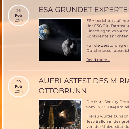
ESA GRÜNDET EXPERT
26
Feb
2014
ESA berichtet auf ih
der ESOC in Darmstad
Einschlägen von Aste
Kontinente anrichten
Für die Zerstörung e
Durchmesser ausreic
ESA
Read more …
gründet
Experten
zur
AUFBLASTEST DES MIRI
Asteroid
20
Feb
OTTOBRUNN
2014
Die Mars Society Deut
vom 13.02.2014) am Mi
Hierzu wurde zunächs
Test-Ballon in der 
von der Universität 