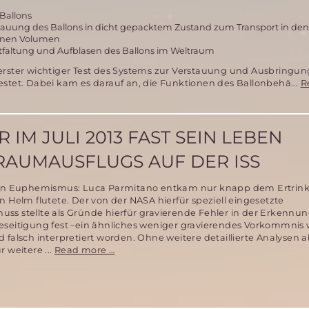
2014
Ballons
gesucht
stauung des Ballons in dicht gepacktem Zustand zum Transport in de
einen Volumen
tfaltung und Aufblasen des Ballons im Weltraum
erster wichtiger Test des Systems zur Verstauung und Ausbringun
stet. Dabei kam es darauf an, die Funktionen des Ballonbehä...
R
IM JULI 2013 FAST SEIN LEBEN
AUMAUSFLUGS AUF DER ISS
 ein Euphemismus: Luca Parmitano entkam nur knapp dem Ertrin
n Helm flutete. Der von der NASA hierfür speziell eingesetzte
ss stellte als Gründe hierfür gravierende Fehler in der Erkennun
eseitigung fest –ein ähnliches weniger gravierendes Vorkommnis 
 falsch interpretiert worden. Ohne weitere detaillierte Analysen
ESA
 weitere ...
Read more …
Astronaut
verlor
im
Juli