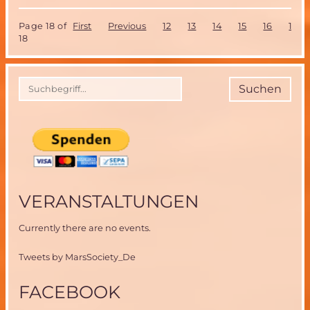
währen
der
Page 18 of
First
Previous
12
13
14
15
16
17
16.
18
MarsSoc
Konfere
in
Boulder,
Suchen
USA
VERANSTALTUNGEN
Currently there are no events.
Tweets by MarsSociety_De
FACEBOOK