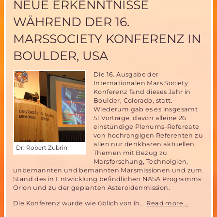
NEUE ERKENNTNISSE
Resumée
WÄHREND DER 16.
MARSSOCIETY KONFERENZ IN
BOULDER, USA
Die 16. Ausgabe der
Internationalen Mars Society
Konferenz fand dieses Jahr in
Boulder, Colorado, statt.
Wiederum gab es es insgesamt
51 Vorträge, davon alleine 26
einstündige Plenums-Refereate
von hochrangigen Referenten zu
allen nur denkbaren aktuellen
Dr. Robert Zubrin
Themen mit Bezug zu
Marsforschung, Technolgien,
unbemannten und bemannten Marsmissionen und zum
Stand des in Entwicklung befindlichen NASA Programms
Orion und zu der geplanten Asteroidenmission.
Neue
Die Konferenz wurde wie üblich von ih...
Read more …
Erkennt