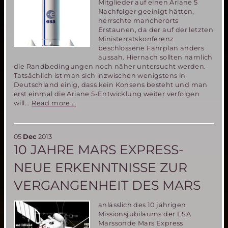
Mitglieder auf einen Ariane 5
Nachfolger geeinigt hätten,
herrschte mancherorts
Erstaunen, da der auf der letzten
Ministerratskonferenz
beschlossene Fahrplan anders
aussah. Hiernach sollten nämlich
die Randbedingungen noch näher untersucht werden.
Tatsächlich ist man sich inzwischen wenigstens in
Deutschland einig, dass kein Konsens besteht und man
erst einmal die Ariane 5-Entwicklung weiter verfolgen
Kein
will...
Read more …
Konsens
über
den
05
Dec
2013
zukünftigen
10 JAHRE MARS EXPRESS-
europäischen
Träger.
NEUE ERKENNTNISSE ZUR
VERGANGENHEIT DES MARS
anlässlich des 10 jährigen
Missionsjubiläums der ESA
Marssonde Mars Express