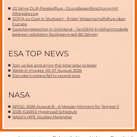
20 Jahre DLR-Parabelflug - Grundlagenforschung mit
Alltagsbezug
SOFIA zu Gast in Stuttgart - Erster Wissenschaftsflug über
Europa
Gezeitengletscher in Grönland - TanDEM-X-Höhenmodelle
belegen stärksten Rückgang seit 80 Jahren
ESA TOP NEWS
Join us live and enjoy the total solar eclipse!
Week in images: 03-07 August 2026
Danube’s waters fall to record lows
NASA
APOD: 2026 August 8 – A Messier Moment for Tempel 2
2026 IGARSS Hyperwall Schedule
NASA’s IXPE Studies Magnetar