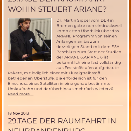
zu
WOHIN STEUERT ARIANE?
Leben
auf
dem
Dr. Martin Sippel vom DLR in
Mars?
Bremen gab einen eindrucksvoll
kompletten Überblick über das
ARIANE Programm von seinen
Anfängen an bis zum
derzeitigen Stand mit dem ESA
Beschluss zum Start der Studien
der ARIANE 6.ARIANE 6 ist
bekanntlich eine fast vollständig
aus Feststoffstufen aufgebaute
Rakete, mit lediglich einer mit Flüssigtreibstoff
betriebenen Oberstufe, die erforderlich ist für den
Einschuss eines Satelliten in eine genau bestimmte
Umlaufbahn und darüberhinaus mehrfach wiederzü...
29.Tage
Read more …
der
Raumfahrt-
wohin
18
Nov
2013
steuert
29.TAGE DER RAUMFAHRT IN
ARIANE?