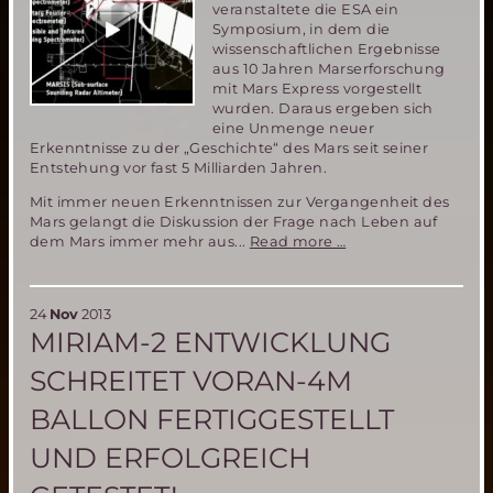
veranstaltete die ESA ein
Symposium, in dem die
wissenschaftlichen Ergebnisse
aus 10 Jahren Marserforschung
mit Mars Express vorgestellt
wurden. Daraus ergeben sich
eine Unmenge neuer
Erkenntnisse zu der „Geschichte“ des Mars seit seiner
Entstehung vor fast 5 Milliarden Jahren.
Mit immer neuen Erkenntnissen zur Vergangenheit des
Mars gelangt die Diskussion der Frage nach Leben auf
10
dem Mars immer mehr aus...
Read more …
Jahre
Mars
Express-
24
Nov
2013
neue
MIRIAM-2 ENTWICKLUNG
Erkenntnisse
zur
SCHREITET VORAN-4M
Vergangenheit
des
BALLON FERTIGGESTELLT
Mars
UND ERFOLGREICH