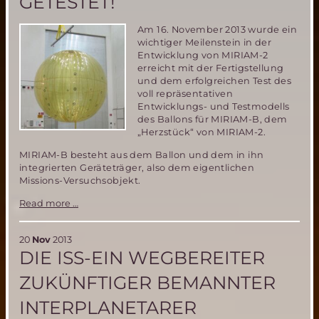
GETESTET!
Am 16. November 2013 wurde ein
wichtiger Meilenstein in der
Entwicklung von MIRIAM-2
erreicht mit der Fertigstellung
und dem erfolgreichen Test des
voll repräsentativen
Entwicklungs- und Testmodells
des Ballons für MIRIAM-B, dem
„Herzstück“ von MIRIAM-2.
MIRIAM-B besteht aus dem Ballon und dem in ihn
integrierten Geräteträger, also dem eigentlichen
Missions-Versuchsobjekt.
MIRIAM-
Read more …
2
Entwicklung
schreitet
20
Nov
2013
voran-
DIE ISS-EIN WEGBEREITER
4m
Ballon
ZUKÜNFTIGER BEMANNTER
fertiggestellt
und
INTERPLANETARER
erfolgreich