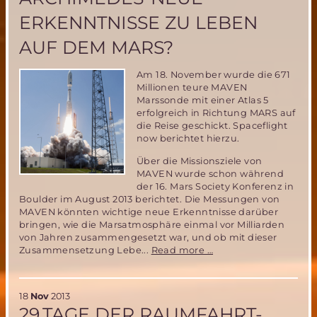
ERKENNTNISSE ZU LEBEN
AUF DEM MARS?
Am 18. November wurde die 671
Millionen teure MAVEN
Marssonde mit einer Atlas 5
erfolgreich in Richtung MARS auf
die Reise geschickt. Spaceflight
now berichtet hierzu.
Über die Missionsziele von
MAVEN wurde schon während
der 16. Mars Society Konferenz in
Boulder im August 2013 berichtet. Die Messungen von
MAVEN könnten wichtige neue Erkenntnisse darüber
bringen, wie die Marsatmosphäre einmal vor Milliarden
von Jahren zusammengesetzt war, und ob mit dieser
MAVEN
Zusammensetzung Lebe...
Read more …
Marsmission
und
ARCHIMEDES-
18
Nov
2013
Neue
29.TAGE DER RAUMFAHRT-
Erkenntnisse