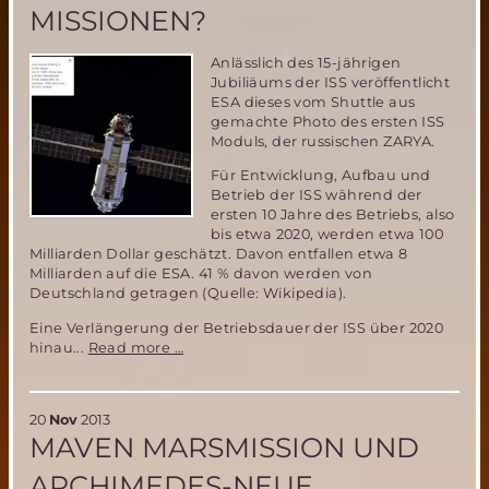
getestet!
MISSIONEN?
Anlässlich des 15-jährigen
Jubiliäums der ISS veröffentlicht
ESA dieses vom Shuttle aus
gemachte Photo des ersten ISS
Moduls, der russischen ZARYA.
Für Entwicklung, Aufbau und
Betrieb der ISS während der
ersten 10 Jahre des Betriebs, also
bis etwa 2020, werden etwa 100
Milliarden Dollar geschätzt. Davon entfallen etwa 8
Milliarden auf die ESA. 41 % davon werden von
Deutschland getragen (Quelle: Wikipedia).
Eine Verlängerung der Betriebsdauer der ISS über 2020
Die
hinau...
Read more …
ISS-
ein
Wegbereiter
20
Nov
2013
zukünftiger
MAVEN MARSMISSION UND
bemannter
interplanetarer
ARCHIMEDES-NEUE
Missionen?