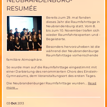
NEUBRANDENBURG-
RESUMÉE
Bereits zum 29. mal fanden
dieses Jahr die Raumfahrttage in
Neubrandenburg statt. Vom 8.
bis zum 10. November trafen sich
wieder Raumfahrtexperten und -
Begeisterte.
Besonders hervorzuheben ist die
während der Neubrandenburge
Raumfahrttage vorherrschende
familiäre Atmosphäre.
So wurde man auf die Raumfahrttage eingestimmt mit
einer Darbietung des renommierten Chors des Einstein-
Gymnasiums, dem Veranstaltungsort des ersten Tages.
Die Neubrandenburger Raumfahrttage wurden...
Read
29.Tage
more …
der
Raumfahrt
in
03
Oct
2013
Neubrandenburg-