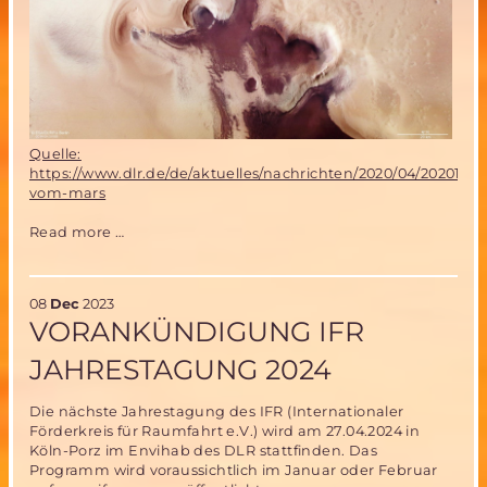
einzuschwenken
Quelle:
https://www.dlr.de/de/aktuelles/nachrichten/2020/04/2020121
vom-mars
Frohe
Read more …
Weihnachten
2023
08
Dec
2023
VORANKÜNDIGUNG IFR
JAHRESTAGUNG 2024
Die nächste Jahrestagung des IFR (Internationaler
Förderkreis für Raumfahrt e.V.) wird am 27.04.2024 in
Köln-Porz im Envihab des DLR stattfinden. Das
Programm wird voraussichtlich im Januar oder Februar