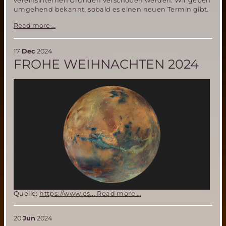
vereinsinternen Gründen verschoben werden. Wir geben
umgehend bekannt, sobald es einen neuen Termin gibt.
Verschiebung
Read more …
Mitgliederversammlung
der
MSD
17
Dec
2024
FROHE WEIHNACHTEN 2024
Frohe
Quelle:
https://www.es...
Read more …
Weihnachten
2024
20
Jun
2024