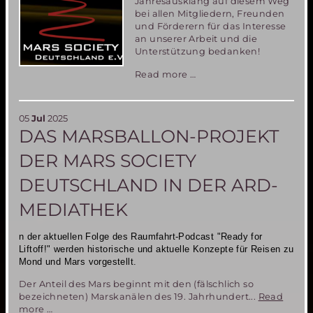
Jahresausklang auf diesem Weg
bei allen Mitgliedern, Freunden
und Förderern für das Interesse
an unserer Arbeit und die
Unterstützung bedanken!
Weihnachtsgrüße
Read more …
2025
05
Jul
2025
DAS MARSBALLON-PROJEKT
DER MARS SOCIETY
DEUTSCHLAND IN DER ARD-
MEDIATHEK
n der aktuellen Folge des Raumfahrt-Podcast "Ready for
Liftoff!" werden historische und aktuelle Konzepte
für Reisen zu
Mond und Mars vorgestellt.
Der Anteil des Mars beginnt mit den (fälschlich so
bezeichneten) Marskanälen des 19. Jahrhundert...
Read
Das
more …