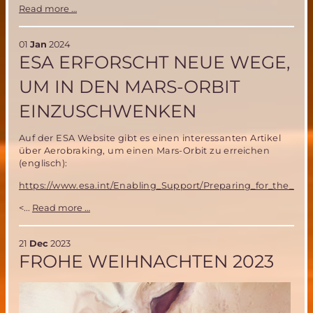
Neue
Read more …
Website
mit
Raumfahrt-
01
Jan
2024
Veranstaltungskalender
ESA ERFORSCHT NEUE WEGE,
UM IN DEN MARS-ORBIT
EINZUSCHWENKEN
Auf der ESA Website gibt es einen interessanten Artikel
über Aerobraking, um einen Mars-Orbit zu erreichen
(englisch):
https://www.esa.int/Enabling_Support/Preparing_for_the_Fu
ESA
<...
Read more …
erforscht
neue
Wege,
21
Dec
2023
um
FROHE WEIHNACHTEN 2023
in
den
Mars-
Orbit