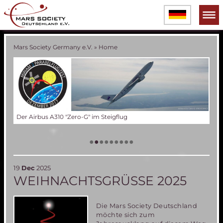
Mars Society Germany e.V.
»
Home
Der Airbus A310 "Zero-G" im Steigflug
Die
Tes
Das
Ver
Tes
60 
Die
(an
Bal
•
•
•
•
•
•
•
•
•
19
Dec
2025
WEIHNACHTSGRÜSSE 2025
Die Mars Society Deutschland
möchte sich zum