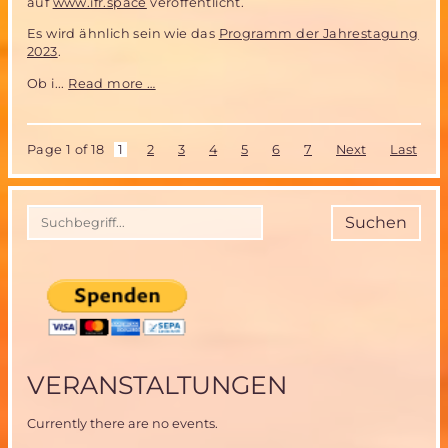
auf
www.ifr.space
veröffentlicht.
Es wird ähnlich sein wie das
Programm der Jahrestagung
2023
.
Vorankündigung
Ob i...
Read more …
IFR
Jahrestagung
2024
Page 1 of 18
1
2
3
4
5
6
7
Next
Last
Suchen
VERANSTALTUNGEN
Currently there are no events.