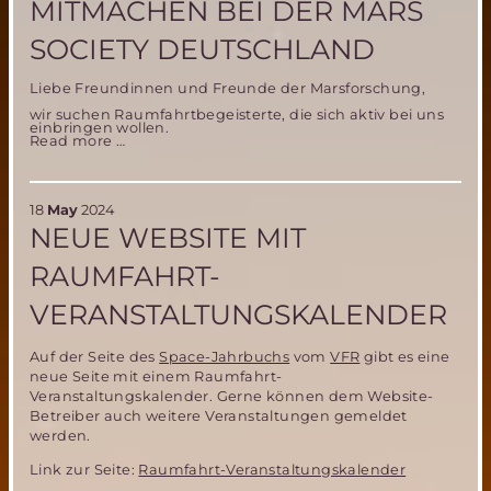
MITMACHEN BEI DER MARS
SOCIETY DEUTSCHLAND
Liebe Freundinnen und Freunde der Marsforschung,
wir suchen Raumfahrtbegeisterte, die sich aktiv bei uns
einbringen wollen.
Mitmachen
Read more …
bei
der
Mars
Society
Deutschland
18
May
2024
NEUE WEBSITE MIT
RAUMFAHRT-
VERANSTALTUNGSKALENDER
Auf der Seite des
Space-Jahrbuchs
vom
VFR
gibt es eine
neue Seite mit einem Raumfahrt-
Veranstaltungskalender. Gerne können dem Website-
Betreiber auch weitere Veranstaltungen gemeldet
werden.
Link zur Seite:
Raumfahrt-Veranstaltungskalender