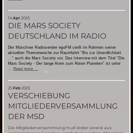
Marsballon-
Projekt
der
14
Apr
2025
Mars
DIE MARS SOCIETY
Society
Deutschland
DEUTSCHLAND IM RADIO
in
der
ARD-
Der Münchner Radiosender egoFM stellt im Rahmen seiner
Mediathek
aktuellen Themenwoche zur Raumfahrt "Bis zur Unendlichkeit
..."
auch die Mars Society vor. Das Interview mit dem Titel "Die
Mars Society - Der lange Atem zum Roten Planeten" ist unter
Die
...
Read more …
Mars
Society
Deutschland
25
Feb
2025
im
VERSCHIEBUNG
Radio
MITGLIEDERVERSAMMLUNG
DER MSD
Die Mitgliederversammlung muß leider vorerst aus