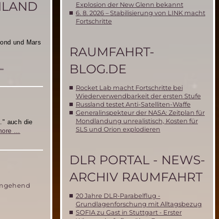
HLAND
Explosion der New Glenn bekannt
6. 8. 2026 – Stabilisierung von LINK macht
Fortschritte
Mond und Mars
RAUMFAHRT-
BLOG.DE
Das
…
Marsballon-
Projekt
Rocket Lab macht Fortschritte bei
der
Wiederverwendbarkeit der ersten Stufe
Mars
Russland testet Anti-Satelliten-Waffe
Society
Generalinspekteur der NASA: Zeitplan für
Deutschland
Mondlandung unrealistisch, Kosten für
.."
auch die
in
SLS und Orion explodieren
Die
more …
der
Mars
ARD-
Society
Mediathek
DLR PORTAL - NEWS-
Deutschland
im
ARCHIV RAUMFAHRT
Radio
 umgehend
20 Jahre DLR-Parabelflug -
Grundlagenforschung mit Alltagsbezug
SOFIA zu Gast in Stuttgart - Erster