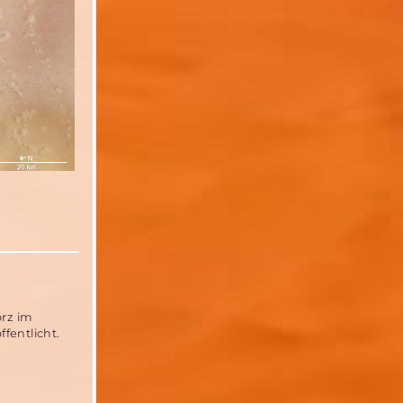
orz im
ffentlicht.