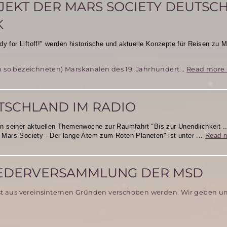
EKT DER MARS SOCIETY DEUTSC
K
y for Liftoff!" werden historische und aktuelle Konzepte
für Reisen zu 
ch so bezeichneten) Marskanälen des 19. Jahrhundert...
Read more 
UTSCHLAND IM RADIO
 seiner aktuellen Themenwoche zur Raumfahrt "Bis zur Unendlichkeit .
e Mars Society - Der lange Atem zum Roten Planeten" ist unter ...
Read 
IEDERVERSAMMLUNG DER MSD
rst aus vereinsinternen Gründen verschoben werden. Wir geben