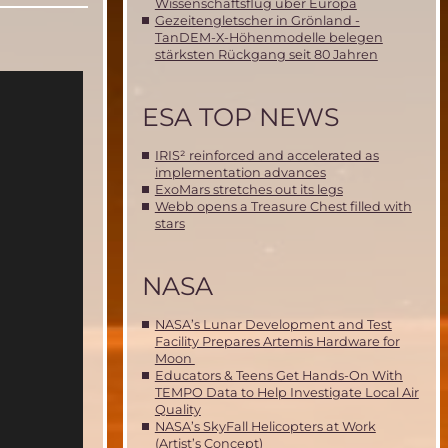
Wissenschaftsflug über Europa
Gezeitengletscher in Grönland -
TanDEM-X-Höhenmodelle belegen
stärksten Rückgang seit 80 Jahren
ESA TOP NEWS
IRIS² reinforced and accelerated as
implementation advances
ExoMars stretches out its legs
Webb opens a Treasure Chest filled with
stars
NASA
NASA’s Lunar Development and Test
Facility Prepares Artemis Hardware for
Moon
Educators & Teens Get Hands-On With
TEMPO Data to Help Investigate Local Air
Quality
NASA’s SkyFall Helicopters at Work
(Artist’s Concept)