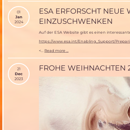
mit
Raumfahrt-
ESA ERFORSCHT NEUE 
01
Veranstaltungskalender
Jan
EINZUSCHWENKEN
2024
Auf der ESA Website gibt es einen interessant
https://www.esa.int/Enabling_Support/Prepa
ESA
<...
Read more …
erforscht
neue
Wege,
FROHE WEIHNACHTEN 
21
um
Dec
in
2023
den
Mars-
Orbit
einzuschwenken