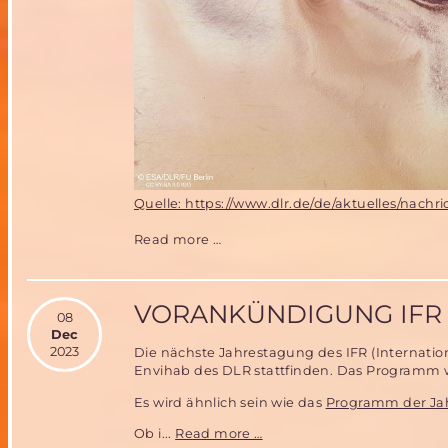
Quelle: https://www.dlr.de/de/aktuelles/nac
Frohe
Read more …
Weihnachten
2023
VORANKÜNDIGUNG IFR 
08
Dec
2023
Die nächste Jahrestagung des IFR (Internation
Envihab des DLR stattfinden. Das Programm w
Es wird ähnlich sein wie das
Programm der Ja
Vorankündigung
Ob i...
Read more …