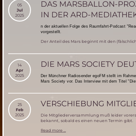
DAS MARSBALLON-PROJ
05
Jul
IN DER ARD-MEDIATHE
2025
n der aktuellen Folge des Raumfahrt-Podcast "Read
vorgestellt.
Der Anteil des Mars beginnt mit den (fälschli
DIE MARS SOCIETY DE
14
Apr
2025
Der Münchner Radiosender egoFM stellt im Rahmen
Mars Society vor. Das Interview mit dem Titel "Di
VERSCHIEBUNG MITGL
25
Feb
2025
Die Mitgliederversammlung muß leider vore
bekannt, sobald es einen neuen Termin gibt.
Verschiebung
Read more …
Mitgliederversammlung