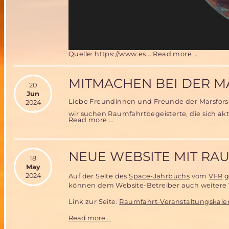
Frohe
Quelle:
https://www.es...
Read more …
Weihnac
2024
MITMACHEN BEI DER M
20
Jun
Liebe Freundinnen und Freunde der Marsfor
2024
wir suchen Raumfahrtbegeisterte, die sich akt
Mitmachen
Read more …
bei
der
Mars
Society
Deutschland
NEUE WEBSITE MIT R
18
May
2024
Auf der Seite des
Space-Jahrbuchs
vom
VFR
g
können dem Website-Betreiber auch weitere
Link zur Seite:
Raumfahrt-Veranstaltungskale
Neue
Read more …
Website