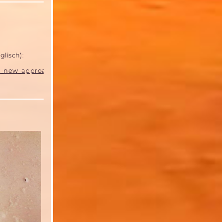
glisch):
ld_new_approach_to_Mars_orbit