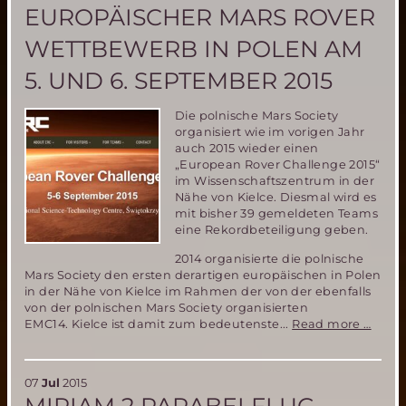
EUROPÄISCHER MARS ROVER
(Fer
WETTBEWERB IN POLEN AM
5. UND 6. SEPTEMBER 2015
Die polnische Mars Society
organisiert wie im vorigen Jahr
auch 2015 wieder einen
„European Rover Challenge 2015“
im Wissenschaftszentrum in der
Nähe von Kielce. Diesmal wird es
mit bisher 39 gemeldeten Teams
eine Rekordbeteiligung geben.
2014 organisierte die polnische
Mars Society den ersten derartigen europäischen in Polen
in der Nähe von Kielce im Rahmen der von der ebenfalls
von der polnischen Mars Society organisierten
Europ
EMC14. Kielce ist damit zum bedeutenste...
Read more …
Mars
Rover
Wett
07
Jul
2015
in
Polen