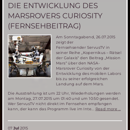
DIE ENTWICKLUNG DES
Society
Konferenz
MARSROVERS CURIOSITY
in
Washington
(FERNSEHBEITRAG)
Live
auf
dem
Am Sonntagabend, 26.07.2015
Web!
zeigt der
Fernsehsender ServusTV in
seiner Reihe „Kopernikus – Rätsel
der Galaxis“ den Beitrag „Mission
Mars“ über den NASA-
Marsrover Curiosity von der
Entwicklung des mobilen Labors
bis zu seiner erfolgreichen
Landung auf dem Mars.
Die Ausstrahlung ist um 22 Uhr, Wiederholungen werden
am Montag, 27.07.2015 um 01:40 und um 10:50 gesendet.
Wer ServusTV nicht direkt im Fernsehen empfangen
Die
kann, der kann das Programm live im Inte...
Read more …
Entw
des
Mars
07
Jul
2015
Curio