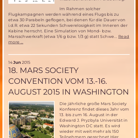
Im Rahmen solcher
Flugkampagnen werden während eines Flugs bis zu
etwa 30 Parabeln geflogen, bei denen für die Dauer von
i.d.R. etwa 22 Sekunden Schwerelosigkeit im Inneren der
Kabine herrscht. Eine Simulation von Mond- bzw.
Marsschwerkraft (etwa 1/6 g bzw. 1/3 g) statt Schwe...
Read
Mitfluggelegenheit
more …
beim
Parabelflug
der
14
Jun
2015
Miriam2-
18. MARS SOCIETY
Ballonerprobung
im
CONVENTION VOM 13.-16.
November
2015
AUGUST 2015 IN WASHINGTON
–
noch
ein
Die jährliche große Mars Society
Platz
Konferenz findet dieses Jahr vom
zu
13. bis zum 16. August in der
vergeben!
Edward J. Pryzbyla Universität in
Washington DC statt. Es wird
wieder mit weit mehr als 150
Teilnehmern gerechnet.Hier