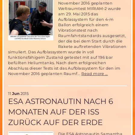
November 2016 geplanten
Weltraumtest MIRIAM-2 wurde
am 29. Mai 2015 das
Aufblassystem für den 4-m
Ballon erfolgreich einem
Vibrationstest nach
Raumfahrtstandards ausgesetzt,
der die bei dem Start durch die
Rakete auftretenden Vibrationen
simuliert. Das Aufblassystem wurde in voll
funktionsfähigem Zustand getestet mit auf 196 bar
befüllten Heliumtanks. Nach dem erfolgreichen
Abschluss dieser Tests ist das Aufblassystem für den im
Erfolgreicher
November 2016 geplanten Raumf...
Read more …
Test
des
Ballon-
11
Jun
2015
Aufblassyste
ESA ASTRONAUTIN NACH 6
im
Rahmen
MONATEN AUF DER ISS
der
Vorbereitung
ZURÜCK AUF DER ERDE
der
MIRIAM-
2
Die ESA Astronautin Samantha