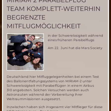
MIRIAM 2 PARABELFLUG
am
TEAM KOMPLETT-WEITERHIN
5.
und
BEGRENZTE
6.
Sept
MITFLUGMÖGLICHKEIT
2015
in der Schwerelosigkeit während
eines früheren Parabelflugs
Am 22. Juni hat die Mars Society
Deutschland hier Mitfluggelegenheiten bei einem Test
des Ballonentfaltungssystems von MIRIAM-2 unter
Schwerelosigkeit mit Parabelflügen in einem Airbus
310 angeboten. Solchen Versuchen werden auch
Astronauten während der Vorbereitung ihrer
Weltraummissionen ausgesetzt.
Inzwischen haben sich insgesamt vier Mitflieger für diese