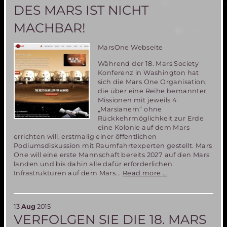
DES MARS IST NICHT
MACHBAR!
MarsOne Webseite
Während der 18. Mars Society
Konferenz in Washington hat
sich die Mars One Organisation,
die über eine Reihe bemannter
Missionen mit jeweils 4
„Marsianern“ ohne
Rückkehrmöglichkeit zur Erde
eine Kolonie auf dem Mars
errichten will, erstmalig einer öffentlichen
Podiumsdiskussion mit Raumfahrtexperten gestellt. Mars
One will eine erste Mannschaft bereits 2027 auf den Mars
landen und bis dahin alle dafür erforderlichen
18.
Infrastrukturen auf dem Mars...
Read more …
Mars
Society
Konferenz:
13
Aug
2015
Das
VERFOLGEN SIE DIE 18. MARS
Mars