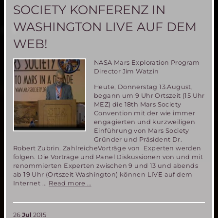
One
SOCIETY KONFERENZ IN
Projekt
zur
WASHINGTON LIVE AUF DEM
Besiedlung
des
WEB!
Mars
ist
nicht
NASA Mars Exploration Program
machbar!
Director Jim Watzin
Heute, Donnerstag 13.August,
begann um 9 Uhr Ortszeit (15 Uhr
MEZ) die 18th Mars Society
Convention mit der wie immer
engagierten und kurzweiligen
Einführung von Mars Society
Gründer und Präsident Dr.
Robert Zubrin. ZahlreicheVorträge von Experten werden
folgen. Die Vorträge und Panel Diskussionen von und mit
renommierten Experten zwischen 9 und 13 und abends
ab 19 Uhr (Ortszeit Washington) können LIVE auf dem
Verfolgen
Internet ...
Read more …
Sie
die
18.
26
Jul
2015
Mars