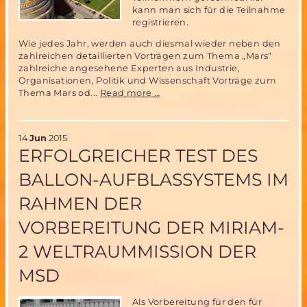
kann man sich für die Teilnahme
registrieren.
Wie jedes Jahr, werden auch diesmal wieder neben den
zahlreichen detaillierten Vorträgen zum Thema „Mars“
zahlreiche angesehene Experten aus Industrie,
Organisationen, Politik und Wissenschaft Vorträge zum
18.
Thema Mars od...
Read more …
Mars
Society
Convention
14
Jun
2015
vom
ERFOLGREICHER TEST DES
13.-16.
August
BALLON-AUFBLASSYSTEMS IM
2015
in
RAHMEN DER
Washington
VORBEREITUNG DER MIRIAM-
2 WELTRAUMMISSION DER
MSD
Als Vorbereitung für den für