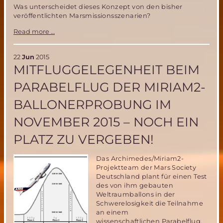
Was unterscheidet dieses Konzept von den bisher
veröffentlichten Marsmissionsszenarien?
Bemannte
Read more …
Marsmission
in
15
22
Jun
2015
statt
MITFLUGGELEGENHEIT BEIM
32
Monaten-
PARABELFLUG DER MIRIAM2-
das
„Paternoster“
BALLONERPROBUNG IM
Missionsszenario
NOVEMBER 2015 – NOCH EIN
PLATZ ZU VERGEBEN!
Das Archimedes/Miriam2-
Projektteam der Mars Society
Deutschland plant für einen Test
des von ihm gebauten
Weltraumballons in der
Schwerelosigkeit die Teilnahme
an einem
wissenschaftlichen Parabelflug.