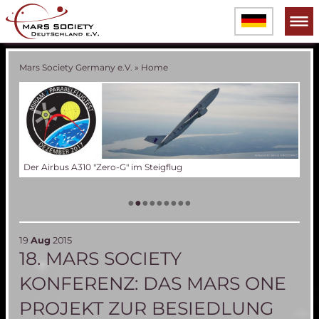
Mars Society Germany e.V.
»
Home
Der Airbus A310 "Zero-G" im Steigflug
Die
Tes
Das
Ver
Tes
60 
Die
(an
Bal
•
•
•
•
•
•
•
•
•
19
Aug
2015
18. MARS SOCIETY
KONFERENZ: DAS MARS ONE
PROJEKT ZUR BESIEDLUNG