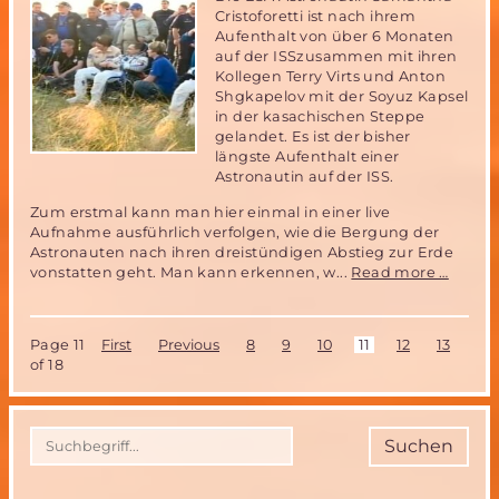
Weltraummis
Cristoforetti ist nach ihrem
der
Aufenthalt von über 6 Monaten
MSD
auf der ISSzusammen mit ihren
Kollegen Terry Virts und Anton
Shgkapelov mit der Soyuz Kapsel
in der kasachischen Steppe
gelandet. Es ist der bisher
längste Aufenthalt einer
Astronautin auf der ISS.
Zum erstmal kann man hier einmal in einer live
Aufnahme ausführlich verfolgen, wie die Bergung der
Astronauten nach ihren dreistündigen Abstieg zur Erde
ESA
vonstatten geht. Man kann erkennen, w...
Read more …
Astron
nach
6
Page 11
First
Previous
8
9
10
11
12
13
14
Monat
of 18
auf
der
ISS
zurüc
Suchen
auf
der
ERDE