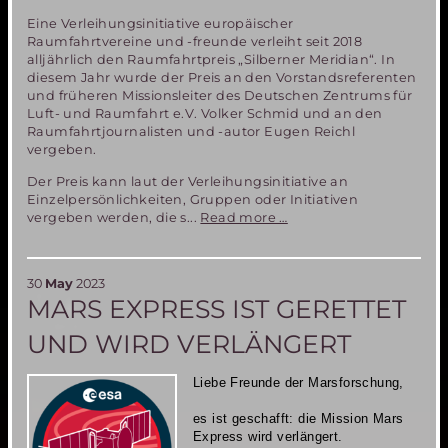
Eine Verleihungsinitiative europäischer
Raumfahrtvereine und -freunde verleiht seit 2018
alljährlich den Raumfahrtpreis „Silberner Meridian“. In
diesem Jahr wurde der Preis an den Vorstandsreferenten
und früheren Missionsleiter des Deutschen Zentrums für
Luft- und Raumfahrt e.V. Volker Schmid und an den
Raumfahrtjournalisten und -autor Eugen Reichl
vergeben.
Der Preis kann laut der Verleihungsinitiative an
Einzelpersönlichkeiten, Gruppen oder Initiativen
Raumfahrt-
vergeben werden, die s...
Read more …
Preis
„Silberner
Meridian
30
May
2023
2023“
MARS EXPRESS IST GERETTET
verliehen
UND WIRD VERLÄNGERT
Liebe Freunde der Marsforschung,
es ist geschafft: die Mission Mars
Express wird verlängert.