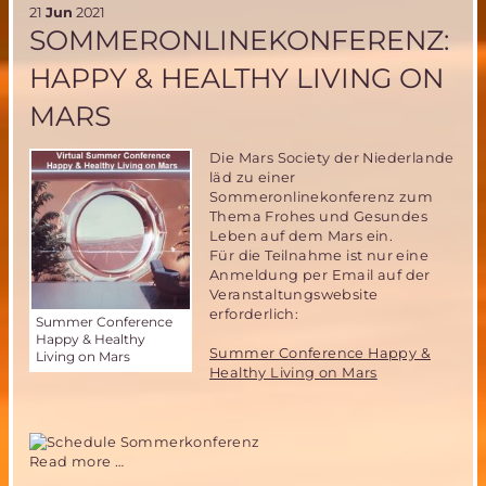
21
Jun
2021
Teil
SOMMERONLINEKONFERENZ:
der
Crew
HAPPY & HEALTHY LIVING ON
von
MDRS238
MARS
Die Mars Society der Niederlande
läd zu einer
Sommeronlinekonferenz zum
Thema Frohes und Gesundes
Leben auf dem Mars ein.
Für die Teilnahme ist nur eine
Anmeldung per Email auf der
Veranstaltungswebsite
erforderlich:
Summer Conference
Happy & Healthy
Summer Conference Happy &
Living on Mars
Healthy Living on Mars
Sommeronlinekonferenz:
Read more …
Happy