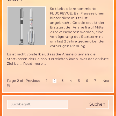
So titelte die renommierte
FLUGREVUE
. Ein Fragezeichen
hinter diesem Titel ist
angebracht. Gerade erst ist der
Erststart der Ariane 6 auf Mitte
2022 verschoben worden, eine
Verzögerung des Starttermins
um fast 2 Jahre gegenüber der
vorherigen Planung.
Es ist nicht vorstellbar, dass die Ariane 6 jemals die
Startkosten der Falcon 9 erreichen kann -was das erklärte
Ariane
Ziel ist. ...
Read more …
6
–
Europas
Page 2 of
Previous
1
2
3
4
5
6
7
Next
Antwort
18
auf
Space
X
und
Suchen
Co.
?