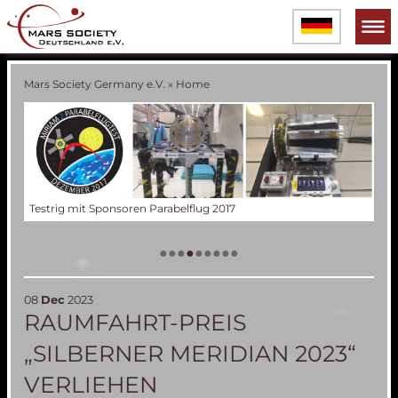
Mars Society Germany e.V.
»
Home
 2017
Das
Ver
Tes
60 
Die Mars Simulations Station MDRS der Mar
Bal
•
•
•
•
•
•
•
•
•
08
Dec
2023
RAUMFAHRT-PREIS
„SILBERNER MERIDIAN 2023“
VERLIEHEN