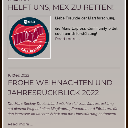
MIRIAM-
HELFT UNS, MEX ZU RETTEN!
2
Liebe Freunde der Marsforschung,
die Mars Express Community bittet
euch um Unterstützung!
Helft
Read more …
uns,
MEX
zu
retten!
16
Dec
2022
FROHE WEIHNACHTEN UND
JAHRESRÜCKBLICK 2022
Die Mars Society Deutschland möchte sich zum Jahresausklang
auf diesem Weg bei allen Mitgliedern, Freunden und Förderern für
das Interesse an unserer Arbeit und die Unterstützung bedanken!
Frohe
Read more …