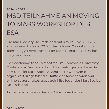
Weihnachten
und
20
Nov
2022
Jahresrückblick
MSD TEILNAHME AN MOVING
2022
TO MARS WORKSHOP DER
ESA
Die Mars Society Deutschland hat am 17. und 18.11.2022
am "Moving to Mars: 2022 International Workshop on
Technology, Development for Mars Human Exploration"
teilgenommen.
Der Workshop fand in Montreal im Concordia University
Conference Centre statt und war mitorganisiert von der
ESA und der Mars Society Kanada. Er war hybrid
organisiert, ungefähr die Hälfte der Anwesenden war
online zugeschaltet, u.a. auch Mitglieder der Mars Society
Deutschland.
MSD
Tanja Lehmann von der MSD hie...
Read more …
Teilnahme
an
Moving
05
Jan
2022