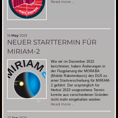
Mars
Read more …
Express
ist
gerettet
und
wird
verlängert
16
May
2023
NEUER STARTTERMIN FÜR
MIRIAM-2
Wie wir im Dezember 2022
berichteten, haben Änderungen in
der Flugplanung der MORABA
(Mobile Raketenbasis) des DLR zu
einer Startverschiebung für MIRIAM-
2 geführt. Der ursprünglich für
Herbst 2023 vorgesehene Termin
konnte aus verschiedenen Gründen
nicht mehr eingehalten werden.
Neuer
Read more …
Starttermin
für
27
Jan
2023