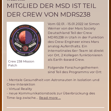
to
MITGLIED DER MSD IST TEIL
Mars
Workshop
DER CREW VON MDRS238
der
ESA
Vom 02.01. -15.01.2022 ist Simon
Werner von der Mars Society
Deutschland Teil der Crew
MDRS238 in Utah in der Funktion
des Crew-Engineer eines Mars
analog Aufenthalts. Ein
internatinales 6er-Team ist direkt
vor Ort, 2 Kollegen funktionieren
als Earth-based Crew.
Crew 238 Mission
Patch
Folgende Forschungsthemen
sind Teil des Programms vor Ort:
- Mentale Gesundheit von Astronauten in Isolation und
Crew-Interaktion
- Virtual Reality
- neue Kommunikationstools zur Überbrückung des
Mitglied
Time-lag zwische...
Read more …
der
MSD
ist