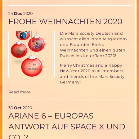
&
Healthy
24
Dec
2020
Living
FROHE WEIHNACHTEN 2020
on
Mars
Die Mars Society Deutschland
wünscht allen ihren Mitgliedern
und Freunden Frohe
Weihnachten und einen guten
Rutsch ins Neue Jahr 2020!
Merry Christmas and a happy
New Year 2020 to all members
and friends of the Mars Society
Germany!
Frohe
Read more …
Weihnachten
2020
30
Oct
2020
ARIANE 6 – EUROPAS
ANTWORT AUF SPACE X UND
CO. ?