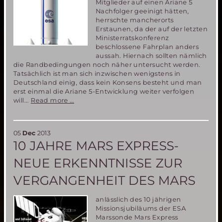
Mitglieder auf einen Ariane 5
Nachfolger geeinigt hätten,
herrschte mancherorts
Erstaunen, da der auf der letzten
Ministerratskonferenz
beschlossene Fahrplan anders
aussah. Hiernach sollten nämlich
die Randbedingungen noch näher untersucht werden.
Tatsächlich ist man sich inzwischen wenigstens in
Deutschland einig, dass kein Konsens besteht und man
erst einmal die Ariane 5-Entwicklung weiter verfolgen
Kein
will...
Read more …
Konsens
über
den
05
Dec
2013
zukünftigen
10 JAHRE MARS EXPRESS-
europäischen
Träger.
NEUE ERKENNTNISSE ZUR
VERGANGENHEIT DES MARS
anlässlich des 10 jährigen
Missionsjubiläums der ESA
Marssonde Mars Express