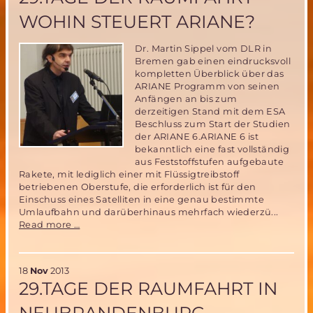
zu
WOHIN STEUERT ARIANE?
Leben
auf
dem
Dr. Martin Sippel vom DLR in
Mars?
Bremen gab einen eindrucksvoll
kompletten Überblick über das
ARIANE Programm von seinen
Anfängen an bis zum
derzeitigen Stand mit dem ESA
Beschluss zum Start der Studien
der ARIANE 6.ARIANE 6 ist
bekanntlich eine fast vollständig
aus Feststoffstufen aufgebaute
Rakete, mit lediglich einer mit Flüssigtreibstoff
betriebenen Oberstufe, die erforderlich ist für den
Einschuss eines Satelliten in eine genau bestimmte
Umlaufbahn und darüberhinaus mehrfach wiederzü...
29.Tage
Read more …
der
Raumfahrt-
wohin
18
Nov
2013
steuert
29.TAGE DER RAUMFAHRT IN
ARIANE?