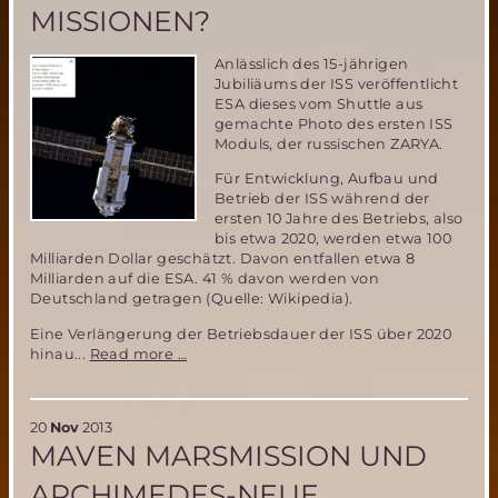
getestet!
MISSIONEN?
Anlässlich des 15-jährigen
Jubiliäums der ISS veröffentlicht
ESA dieses vom Shuttle aus
gemachte Photo des ersten ISS
Moduls, der russischen ZARYA.
Für Entwicklung, Aufbau und
Betrieb der ISS während der
ersten 10 Jahre des Betriebs, also
bis etwa 2020, werden etwa 100
Milliarden Dollar geschätzt. Davon entfallen etwa 8
Milliarden auf die ESA. 41 % davon werden von
Deutschland getragen (Quelle: Wikipedia).
Eine Verlängerung der Betriebsdauer der ISS über 2020
Die
hinau...
Read more …
ISS-
ein
Wegbereiter
20
Nov
2013
zukünftiger
MAVEN MARSMISSION UND
bemannter
interplanetarer
ARCHIMEDES-NEUE
Missionen?