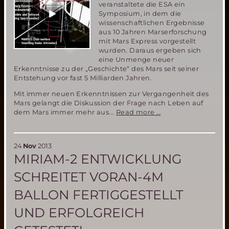
veranstaltete die ESA ein
Symposium, in dem die
wissenschaftlichen Ergebnisse
aus 10 Jahren Marserforschung
mit Mars Express vorgestellt
wurden. Daraus ergeben sich
eine Unmenge neuer
Erkenntnisse zu der „Geschichte“ des Mars seit seiner
Entstehung vor fast 5 Milliarden Jahren.
Mit immer neuen Erkenntnissen zur Vergangenheit des
Mars gelangt die Diskussion der Frage nach Leben auf
10
dem Mars immer mehr aus...
Read more …
Jahre
Mars
Express-
24
Nov
2013
neue
MIRIAM-2 ENTWICKLUNG
Erkenntnisse
zur
SCHREITET VORAN-4M
Vergangenheit
des
BALLON FERTIGGESTELLT
Mars
UND ERFOLGREICH