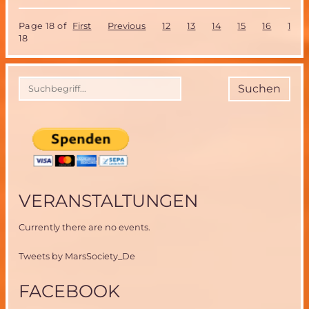
währen
der
Page 18 of
First
Previous
12
13
14
15
16
17
16.
18
MarsSoc
Konfere
in
Boulder,
Suchen
USA
VERANSTALTUNGEN
Currently there are no events.
Tweets by MarsSociety_De
FACEBOOK