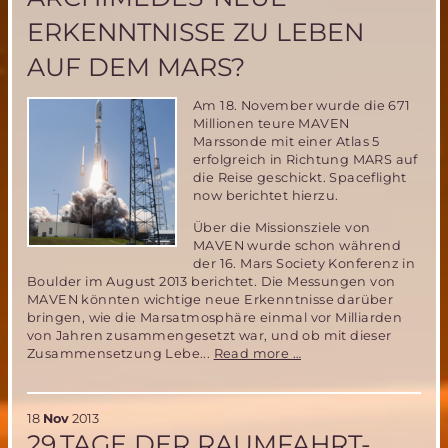
ERKENNTNISSE ZU LEBEN
AUF DEM MARS?
Am 18. November wurde die 671
Millionen teure MAVEN
Marssonde mit einer Atlas 5
erfolgreich in Richtung MARS auf
die Reise geschickt. Spaceflight
now berichtet hierzu.
Über die Missionsziele von
MAVEN wurde schon während
der 16. Mars Society Konferenz in
Boulder im August 2013 berichtet. Die Messungen von
MAVEN könnten wichtige neue Erkenntnisse darüber
bringen, wie die Marsatmosphäre einmal vor Milliarden
von Jahren zusammengesetzt war, und ob mit dieser
MAVEN
Zusammensetzung Lebe...
Read more …
Marsmission
und
ARCHIMEDES-
18
Nov
2013
Neue
29.TAGE DER RAUMFAHRT-
Erkenntnisse