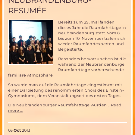
NEUBRANDENBURG-
RESUMÉE
Bereits zum 29. mal fanden
dieses Jahr die Raumfahrttage in
Neubrandenburg statt. Vom 8.
bis zum 10. November trafen sich
wieder Raumfahrtexperten und -
Begeisterte.
Besonders hervorzuheben ist die
während der Neubrandenburge
Raumfahrttage vorherrschende
familiäre Atmosphäre.
So wurde man auf die Raumfahrttage eingestimmt mit
einer Darbietung des renommierten Chors des Einstein-
Gymnasiums, dem Veranstaltungsort des ersten Tages.
Die Neubrandenburger Raumfahrttage wurden...
Read
29.Tage
more …
der
Raumfahrt
in
03
Oct
2013
Neubrandenburg-