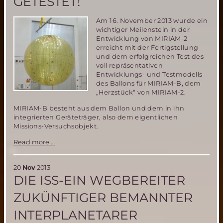
GETESTET!
Am 16. November 2013 wurde ein
wichtiger Meilenstein in der
Entwicklung von MIRIAM-2
erreicht mit der Fertigstellung
und dem erfolgreichen Test des
voll repräsentativen
Entwicklungs- und Testmodells
des Ballons für MIRIAM-B, dem
„Herzstück“ von MIRIAM-2.
MIRIAM-B besteht aus dem Ballon und dem in ihn
integrierten Geräteträger, also dem eigentlichen
Missions-Versuchsobjekt.
MIRIAM-
Read more …
2
Entwicklung
schreitet
20
Nov
2013
voran-
DIE ISS-EIN WEGBEREITER
4m
Ballon
ZUKÜNFTIGER BEMANNTER
fertiggestellt
und
INTERPLANETARER
erfolgreich