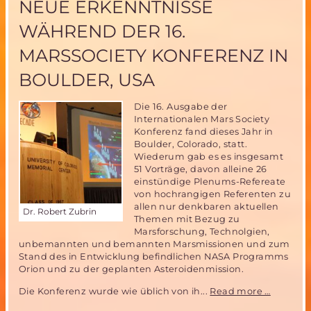
NEUE ERKENNTNISSE
Resumée
WÄHREND DER 16.
MARSSOCIETY KONFERENZ IN
BOULDER, USA
Die 16. Ausgabe der
Internationalen Mars Society
Konferenz fand dieses Jahr in
Boulder, Colorado, statt.
Wiederum gab es es insgesamt
51 Vorträge, davon alleine 26
einstündige Plenums-Refereate
von hochrangigen Referenten zu
allen nur denkbaren aktuellen
Dr. Robert Zubrin
Themen mit Bezug zu
Marsforschung, Technolgien,
unbemannten und bemannten Marsmissionen und zum
Stand des in Entwicklung befindlichen NASA Programms
Orion und zu der geplanten Asteroidenmission.
Neue
Die Konferenz wurde wie üblich von ih...
Read more …
Erkennt