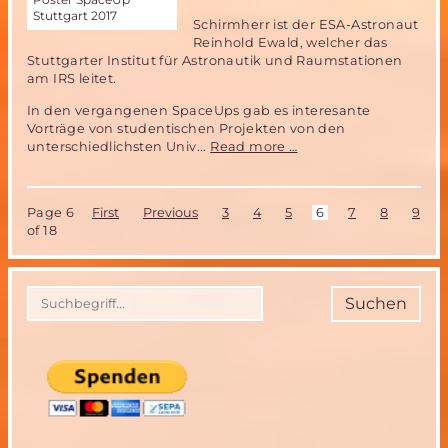
Stuttgart 2017
Schirmherr ist der ESA-Astronaut
Reinhold Ewald, welcher das
Stuttgarter Institut für Astronautik und Raumstationen
am IRS leitet.
In den vergangenen SpaceUps gab es interesante
Vorträge von studentischen Projekten von den
SpaceUp
unterschiedlichsten Univ...
Read more …
Stuttgart
2017
Page 6
First
Previous
3
4
5
6
7
8
9
of 18
Suchen