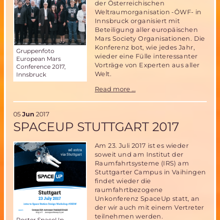
der Österreichischen
Weltraumorganisation -ÖWF- in
Innsbruck organisiert mit
Beteiligung aller europäischen
Mars Society Organisationen. Die
Konferenz bot, wie jedes Jahr,
Gruppenfoto
wieder eine Fülle interessanter
European Mars
Vorträge von Experten aus aller
Conference 2017,
Welt.
Innsbruck
EMC17
Read more …
in
Innsbruck-
Rückblick
05
Jun
2017
SPACEUP STUTTGART 2017
Am 23. Juli 2017 ist es wieder
soweit und am Institut der
Raumfahrtsysteme (IRS) am
Stuttgarter Campus in Vaihingen
findet wieder die
raumfahrtbezogene
Unkonferenz SpaceUp statt, an
der wir auch mit einem Vertreter
teilnehmen werden.
Poster SpaceUp