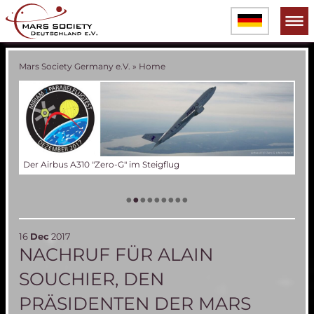
Mars Society Germany e.V.
»
Home
Der Airbus A310 "Zero-G" im Steigflug
Die
Tes
Das
Ver
Tes
60 
Die
(an
Bal
•
•
•
•
•
•
•
•
•
16
Dec
2017
NACHRUF FÜR ALAIN
SOUCHIER, DEN
PRÄSIDENTEN DER MARS