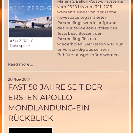
Miriam 2 Ballon-Auswurfsystems
vom 26.10 bis zum 3.11. 2015
während eines von der Firma
Novespace organisierten
Parabelflugs wurde aufgrund
des nur teilweisen Erfolgs des
Tests beschlossen, den
Parabelflug-Testr zu
A310 ZERO-G
wiederholen. Der Ballon war nur
Novespace
unvollständig aus seinem
Behälter ausgestoßen worden.
Miriam
Read more …
2
wird
in
20
Nov
2017
weiterem
FAST 50 JAHRE SEIT DER
Parabelflug
getestet
ERSTEN APOLLO
MONDLANDUNG-EIN
RÜCKBLICK