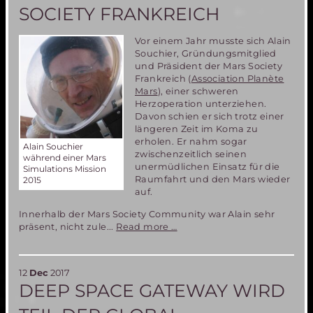
SOCIETY FRANKREICH
Vor einem Jahr musste sich Alain
Souchier, Gründungsmitglied
und Präsident der Mars Society
Frankreich (
Association Planète
Mars
), einer schweren
Herzoperation unterziehen.
Davon schien er sich trotz einer
längeren Zeit im Koma zu
erholen. Er nahm sogar
Alain Souchier
zwischenzeitlich seinen
während einer Mars
unermüdlichen Einsatz für die
Simulations Mission
Raumfahrt und den Mars wieder
2015
auf.
Innerhalb der Mars Society Community war Alain sehr
Nachruf
präsent, nicht zule...
Read more …
für
Alain
Souchier,
12
Dec
2017
den
DEEP SPACE GATEWAY WIRD
Präsidenten
der