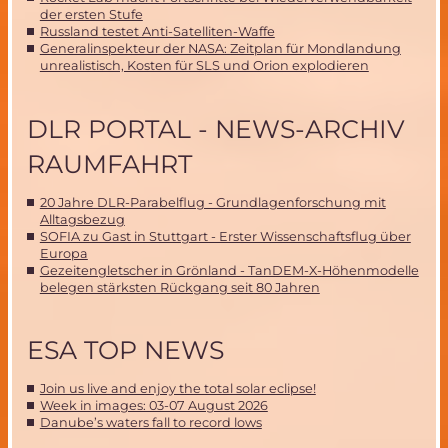
der ersten Stufe
Russland testet Anti-Satelliten-Waffe
Generalinspekteur der NASA: Zeitplan für Mondlandung
unrealistisch, Kosten für SLS und Orion explodieren
DLR PORTAL - NEWS-ARCHIV
RAUMFAHRT
20 Jahre DLR-Parabelflug - Grundlagenforschung mit
Alltagsbezug
SOFIA zu Gast in Stuttgart - Erster Wissenschaftsflug über
Europa
Gezeitengletscher in Grönland - TanDEM-X-Höhenmodelle
belegen stärksten Rückgang seit 80 Jahren
ESA TOP NEWS
Join us live and enjoy the total solar eclipse!
Week in images: 03-07 August 2026
Danube’s waters fall to record lows