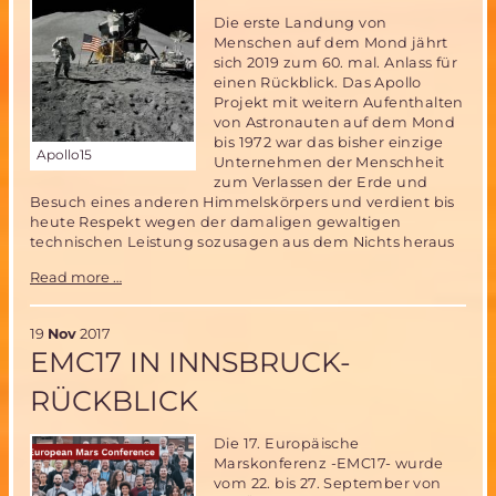
Die erste Landung von
Menschen auf dem Mond jährt
sich 2019 zum 60. mal. Anlass für
einen Rückblick. Das Apollo
Projekt mit weitern Aufenthalten
von Astronauten auf dem Mond
bis 1972 war das bisher einzige
Apollo15
Unternehmen der Menschheit
zum Verlassen der Erde und
Besuch eines anderen Himmelskörpers und verdient bis
heute Respekt wegen der damaligen gewaltigen
technischen Leistung sozusagen aus dem Nichts heraus
Fast
Read more …
50
Jahre
seit
19
Nov
2017
der
EMC17 IN INNSBRUCK-
ersten
Apollo
RÜCKBLICK
Mondlandung-
ein
Die 17. Europäische
Rückblick
Marskonferenz -EMC17- wurde
vom 22. bis 27. September von