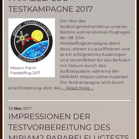
TESTKAMPAGNE 2017
Der Test des
Ausbringmechanismus unseres
Ballons während eines Flugtages
der 68. ESA-
Parabelflugkampagne dient
dazu, diesen zu qualifizieren und
so ein erfolgreiches Ausbringen
und Vorentfalten für das Befüllen
mit Helium durch das
Mission Patch
Aufblassystem während der
Parabelflug 2017
MIRIAM2-Mission sicherzustellen.
Die Testkampagne wird durch
Parabelflug
eine Förderung über das
...
Read more …
Testkampagne
2017
30
Nov
2017
IMPRESSIONEN DER
TESTVORBEREITUNG DES
MIRIAM2 PARABELFLUGTESTS