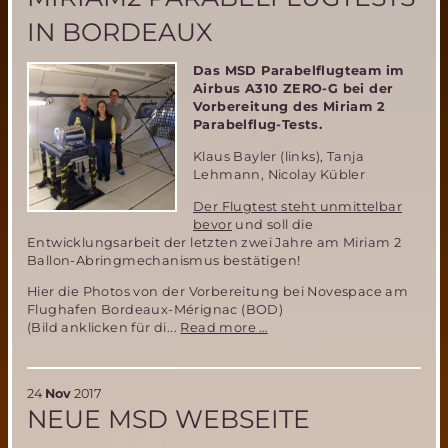
IN BORDEAUX
Das MSD Parabelflugteam im
Airbus A310 ZERO-G bei der
Vorbereitung des Miriam 2
Parabelflug-Tests.
Klaus Bayler (links), Tanja
Lehmann, Nicolay Kübler
Der Flugtest steht unmittelbar
bevor
und soll die
Entwicklungsarbeit der letzten zwei Jahre am Miriam 2
Ballon-Abringmechanismus bestätigen!
Hier die Photos von der Vorbereitung bei Novespace am
Flughafen Bordeaux-Mérignac (BOD)
Impressionen
(Bild anklicken für di...
Read more …
der
Testvorbereitung
des
24
Nov
2017
MIRIAM2
NEUE MSD WEBSEITE
Parabelflugtests
in