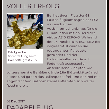
Global
VOLLER ERFOLG!
Exploration
Roadmap
Bei heutigem Flug der 68.
Parabelflugkampagne der ESA
war auch unser
Ausbringmechanismus für die
Qualifikation mit an Bord des
Airbus A310 ZERO-G. Während
der 27. Parabel um 11:37 MEZ der
insgesamt 31 wurden die
redundanten Pyrocutter
Erfolgreiche
gezündet und der
Vorentfaltung beim
Ballonbehälter wurde mit
Parabelflugtest 2017
Federkraft ausgestoßen.
Anschließend klappten wie
vorgesehen die Behälterwände (die Blütenblätter) nach
außen und gaben das Ballonpaket frei, und der Pod mit
angebrachtem Ballonmaterial entfernten sich weiter ...
Parabelflug
Read more …
2017
war
ein
03
Dec
2017
voller
PARABELFLUG
Erfolg!