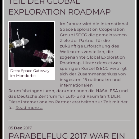
TEIL DER GLOBAL
Mars
Society
EXPLORATION ROADMAP
Frankreich
Im Januar wird die International
Space Exploration Cooperation
Group ISECG die gemeinsamen
Ziele der Partner für die
zukünftige Erforschung des
Weltraums vorstellen, die
sogenannte Global Exploration
Roadmap. Hinter dem etwas
sperrigen Kürzel ISECG verbirgt
Deep Space Gateway
sich der Zusammenschluss von
im Mondorbit
insgesamt 15 nationalen und
internationalen
Raumfahrtagenturen, darunter auch die NASA, ESA und
das Deutsche Zentrum für Luft- und Raumfahrt DLR.
Diese internationalen Partner erarbeiten zur Zeit mit der
Deep
ü...
Read more …
Space
Gateway
wird
05
Dec
2017
Teil
PARABELFLUG 2017 WAR EIN
der