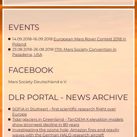
für
MIRIAM-
2
EVENTS
14.09.2018–16.09.2018
European Mars Rover Contest 2018 in
Poland
23.08.2018–26.08.2018
17th Mars Society Convention in
Pasadena, USA
FACEBOOK
Mars Society Deutschland e.V.
DLR PORTAL - NEWS ARCHIVE
SOFIA in Stuttgart – first scientific research flight over
Europe
Tidal glaciers in Greenland – TanDEM-X elevation models
show strongest decline in 80 years
Investigating the ozone hole, Amazon fires and gravity
waves with the German HALO research aircraft