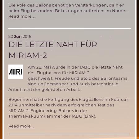
Die Pole des Ballons benötigen Verstärkungen, da hier
beim Flug besondere Belastungen auftreten: im Norde...
MIRIAM-
Read more …
2:
Fertigstellung
des
20
Jun
2016
Ballons
DIE LETZTE NAHT FÜR
MIRIAM-2
Am 28. Mai wurde in der IABG die letzte Naht
des Flugballons für MIRIAM-2
geschweißt. Freude und Stolz des Ballonteams
sind unübersehbar und auch berechtigt in
Anbetracht der geleisteten Arbeit.
Begonnen hat die Fertigung des Flugballons im Februar
2014 unmittelbar nach dem erfolgreichen Test des
MIRIAM-2-Engineering-Ballons in der
Thermalvakuumkammer der IABG (Link).
Die
Read more …
letzte
Naht